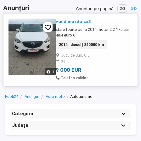
Anunțuri
20
50
Anunțuri pe pagină:
vand mazda cx5
stare foarte buna 2014 motor 2.2 175 cai
4&4 euro 6
2014 | diesel | 240000 km
Jucu de Sus, Cluj
29 iulie
9 000 EUR
1
Telefon validat
Publi24
Anunțuri
Auto moto
Autoturisme
Categorii
Județe