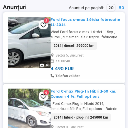
Anunțuri
20
50
Anunțuri pe pagină:
Ford focus c-max 1.6tdci fabricatie
2
11-2014
Vând Ford focus c-max 1.6 tdci 115cp ,
euro5 , cutie manuala 6 trepte , fabricație
11-2014. Recent adusa din Germania și
2014 | diesel | 299000 km
înmatriculată Romania pe numele meu.
Dotări: Clima automata , navigație
Sector 5, Bucuresti
originală , scaune față încălzite , închidere
azi 08:40
centralizată , senzori ploaie , senzori
10
lumina , senzori presiune ...
4 490 EUR
Telefon validat
Ford C-max Plug-In Hibrid-30 km,
6
Consum 4 %, Full options
- Ford C-max Plug-In Hibrid 2014,
înmatriculată în Ro, Full options. - Baterie
de 7,6 kW se încarcă în 2,1 ore și merge
2014 | hibrid - plug-in | 245000 km
aprox. 30 km - Motor benzina 2.0 (
1999cc) L ciclu Atkinson cu un consum
Sector 3, Bucuresti