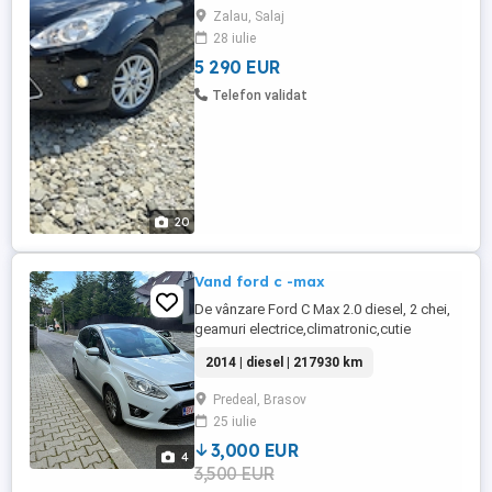
gratuit in toata tara si numere rosii din
Zalau, Salaj
partea noastra * Numere provizorii *
28 iulie
GARANTIE 1 An de zile inclusa in pret *
Posibilitate de finantare ...
5 290 EUR
Telefon validat
20
Vand ford c -max
De vânzare Ford C Max 2.0 diesel, 2 chei,
geamuri electrice,climatronic,cutie
automata, schimbat uleiul si filtrele la
2014 | diesel | 217930 km
motor. RAR efectuat
Predeal, Brasov
25 iulie
3,000 EUR
4
3,500 EUR