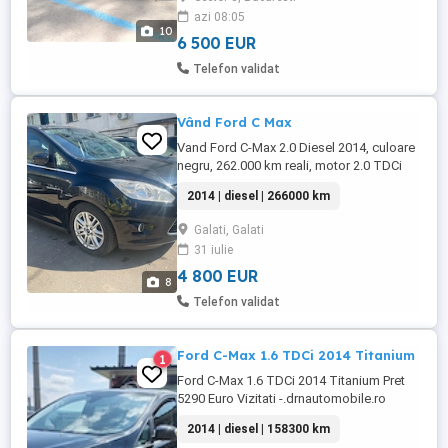
excepțional 4.0L LA 100km IN ORAȘ cu
azi 08:05
Clima pornita - Cutie automata CVT, la fel
10
ca toyota - Interior piele ...
6 500 EUR
Telefon validat
Vând Ford C Max
Vand Ford C-Max 2.0 Diesel 2014, culoare
negru, 262.000 km reali, motor 2.0 TDCi
(140 150cp - foarte fiabil, distributie
2014 | diesel | 266000 km
schimbată în august 2025 Cutie automata
( schimbă foarte bine ) fără probleme.
Galati, Galati
Proprietar persoana fizica, masina de
31 iulie
familie, nu a fost taxi firma. Dotari: - Plafon
panoramic - ...
4 800 EUR
8
Telefon validat
Ford C-Max 1.6 TDCi 2014 Titanium
1
Ford C-Max 1.6 TDCi 2014 Titanium Pret
5290 Euro Vizitati -.drnautomobile.ro
search La orice autoturism achizitionat din
2014 | diesel | 158300 km
parcul nostru, beneficiati de * Transport