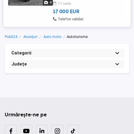
9
11 iunie
Sistem hidraulic pentru diverse
echipamente auxiliare ...
17 000 EUR
Telefon validat
Publi24
Anunțuri
Auto moto
Autoturisme
Categorii
Județe
Urmărește-ne pe