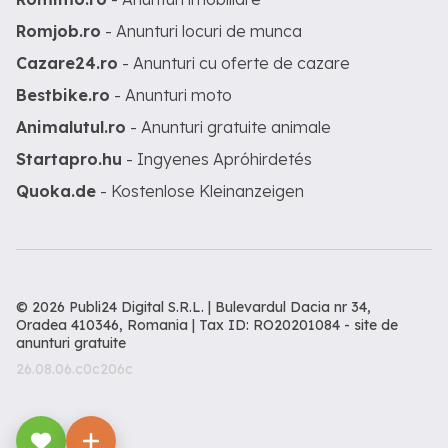
Romjob.ro
- Anunturi locuri de munca
Cazare24.ro
- Anunturi cu oferte de cazare
Bestbike.ro
- Anunturi moto
Animalutul.ro
- Anunturi gratuite animale
Startapro.hu
- Ingyenes Apróhirdetés
Quoka.de
- Kostenlose Kleinanzeigen
© 2026 Publi24 Digital S.R.L. | Bulevardul Dacia nr 34,
Oradea 410346, Romania | Tax ID: RO20201084 -
site de
anunturi gratuite
26.08.06.c0c206c