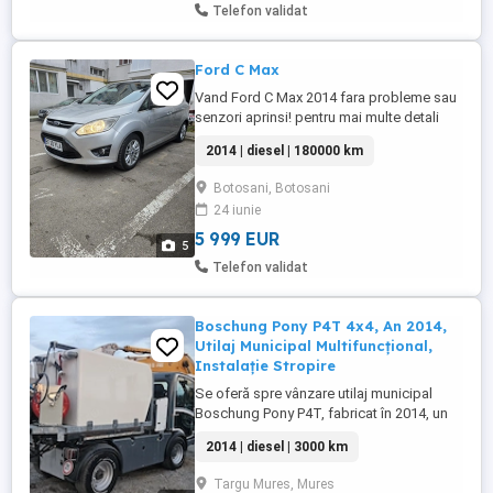
Telefon validat
Ford C Max
Vand Ford C Max 2014 fara probleme sau
senzori aprinsi! pentru mai multe detali
sunati la numaru de telefon afișat!
2014 | diesel | 180000 km
Botosani, Botosani
24 iunie
5 999 EUR
5
Telefon validat
Boschung Pony P4T 4x4, An 2014,
Utilaj Municipal Multifuncțional,
Instalație Stropire
Se oferă spre vânzare utilaj municipal
Boschung Pony P4T, fabricat în 2014, un
vehicul compact și robust, ideal pentru
2014 | diesel | 3000 km
lucrări de întreținere urbană și servicii
comunale. Tracțiune integrală 4x4 Cabină
Targu Mures, Mures
confortabilă cu vizibilitate excelentă