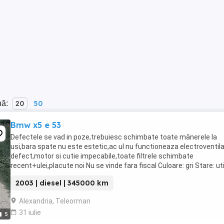
nă:
20
50
Bmw x5 e 53
Defectele se vad in poze,trebuiesc schimbate toate mânerele la
usi,bara spate nu este estetic,ac ul nu functioneaza electroventil
defect,motor si cutie impecabile,toate filtrele schimbate
recent+ulei,placute noi Nu se vinde fara fiscal Culoare: gri Stare: uti
Preț: 3500 EUR
2003 | diesel | 345000 km
Alexandria, Teleorman
31 iulie
5