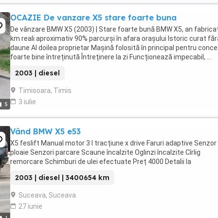
OCAZIE De vanzare X5 stare foarte buna
De vânzare BMW X5 (2003) | Stare foarte bună BMW X5, an fabricaț
km reali aproximativ 90% parcurși în afara orașului Istoric curat făr
daune Al doilea proprietar Mașină folosită în principal pentru conced
foarte bine întreținută Întreținere la zi Funcționează impecabil, ...
2003 | diesel
Timisoara, Timis
3 iulie
5
Vând BMW X5 e53
X5 feslift Manual motor 3 l tracțiune x drive Faruri adaptive Senzor
ploaie Senzori parcare Scaune încalzite Oglinzi încalzite Cîrlig
remorcare Schimburi de ulei efectuate Preț 4000 Detalii la
2003 | diesel | 3400654 km
Suceava, Suceava
27 iunie