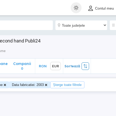
ane
Companii
RON
EUR
Sortează
Contul meu
0
second hand Publi24
isme
oane
Companii
RON
EUR
Sortează
0
me
Data fabricatiei: 2003
Șterge toate filtrele