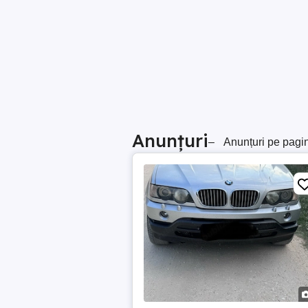
Anunțuri
–
Anunțuri pe pagi