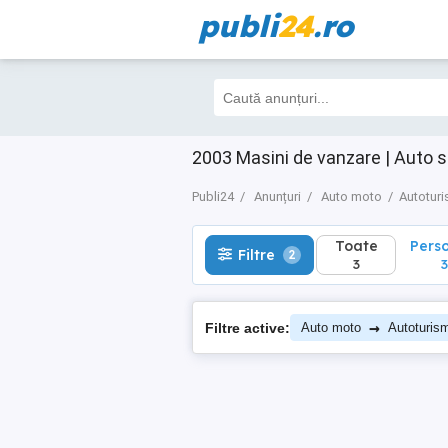
publi
24
.ro
Toate
Perso
Filtre
2
3
3
2003 Masini de vanzare | Auto 
Publi24
Anunțuri
Auto moto
Autotur
Toate
Pers
Filtre
2
3
3
→
Filtre active:
Auto moto
Autoturis