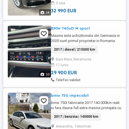
3 iulie
Posibilitate achizitie autoturism pe
comanda! Optiuni principale: ...
32 990 EUR
14
BMW 740xD M sport
Masina este achizitionata din Germania in
2020 sunt primul proprietar in Romania.
Conditie foarte buna, service doar in
2017 | diesel | 215000 km
reteaua BMW cu istoric verificabil. Toate
dotarile pentru aceasta serie. Alte detalii le
Baia Mare, Maramures
ofer daca prezinta interes.
17 iunie
29 900 EUR
10
Telefon validat
bmw 750 impecabil
bmw 750i fabricatie 2017 140.000km reali
si fara dauna full extra masina protejata cu
folie ppf pret 27500euro neg
2017 | benzina | 140000 km
Alexandria, Teleorman