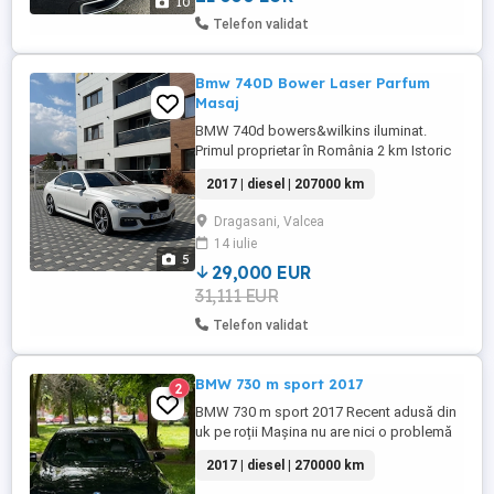
10
Telefon validat
Bmw 740D Bower Laser Parfum
Masaj
BMW 740d bowers&wilkins iluminat.
Primul proprietar în România 2 km Istoric
complet bmw Model g11 740D
2017 | diesel | 207000 km
CarbonCore Motorizare 3.0 Diesel BiTurbo
320cp euro6 X-Drive Alb perlat Cutie
Dragasani, Valcea
automată 8+1 trepte Padele An fabricație
14 iulie
2017 Încălzire ventilație masaj memorii
5
față parfum M-paket interior exterior ...
29,000 EUR
31,111 EUR
Telefon validat
BMW 730 m sport 2017
2
BMW 730 m sport 2017 Recent adusă din
uk pe roții Mașina nu are nici o problemă
mecanică sau alt ceva Arată bine condițiile
2017 | diesel | 270000 km
impecabile Mai multe detalii în privat