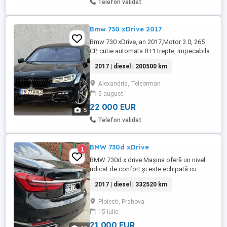
Telefon validat
Bmw 730 xDrive 2017
Bmw 730 xDrive, an 2017,Motor 3.0, 265
CP, cutie automata 8+1 trepte, impecabila
interior-exterior, nu necesita investitii, km
2017 | diesel | 200500 km
absolut reali verificabili, proprietar, toate
actele valabile, fiscal pe loc. Toate
Alexandria, Teleorman
optiunile functionale! Optiuni: * M packet
5 august
de fabrica * Faruri laser * Perdelute
geamuri ...
22 000 EUR
5
Telefon validat
BMW 730d xDrive
1
BMW 730d x drive Mașina oferă un nivel
ridicat de confort și este echipată cu
numeroase dotări: DETALII An fabricație
2017 | diesel | 332520 km
2017 Motor 3.0 Diesel-265 CP Cutie
automată 8 trepte Tracțiune integrală x
Ploiesti, Prahova
drive 332.520km (reali) DOTĂRI Soft Close
15 iulie
Navigație Profesional Climatizare
automată 4 zone Senzori parcare ...
21 000 EUR