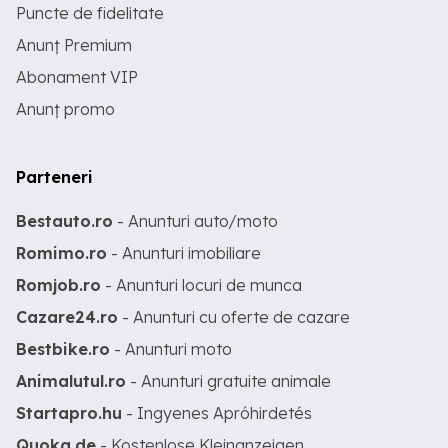
Puncte de fidelitate
Anunț Premium
Abonament VIP
Anunț promo
Parteneri
Bestauto.ro
- Anunturi auto/moto
Romimo.ro
- Anunturi imobiliare
Romjob.ro
- Anunturi locuri de munca
Cazare24.ro
- Anunturi cu oferte de cazare
Bestbike.ro
- Anunturi moto
Animalutul.ro
- Anunturi gratuite animale
Startapro.hu
- Ingyenes Apróhirdetés
Quoka.de
- Kostenlose Kleinanzeigen