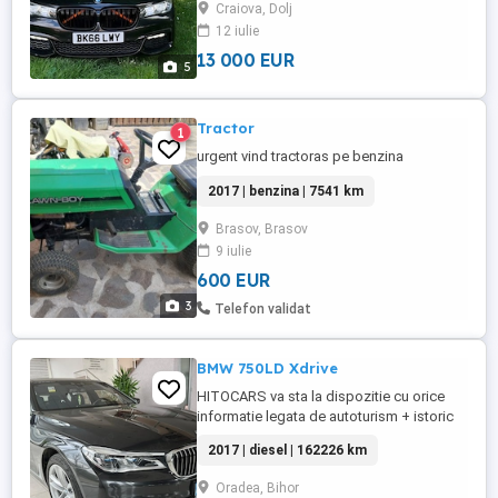
Craiova, Dolj
12 iulie
13 000 EUR
5
Tractor
1
urgent vind tractoras pe benzina
2017 | benzina | 7541 km
Brasov, Brasov
9 iulie
600 EUR
3
Telefon validat
BMW 750LD Xdrive
HITOCARS va sta la dispozitie cu orice
informatie legata de autoturism + istoric
complet ! Oferim servicii de evaluare,
2017 | diesel | 162226 km
promovare, finantare leasing sau credit,
asigurari, intermediere sau livrarea
Oradea, Bihor
autoturismului dorit oriunde in Europa!