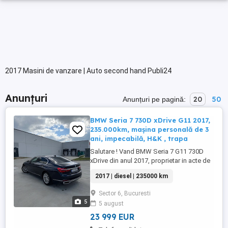
2017 Masini de vanzare | Auto second hand Publi24
Anunțuri
20
50
Anunțuri pe pagină:
BMW Seria 7 730D xDrive G11 2017,
235.000km, mașina personală de 3
ani, impecabilă, H&K , trapa
Salutare ! Vand BMW Seria 7 G11 730D
xDrive din anul 2017, proprietar in acte de
3 ani , cu doar 235.000 de km , verificabili
2017 | diesel | 235000 km
oriunde ! Accept orice fel de test verificare
, masina impecabila, întreținută exemplar,
Sector 6, Bucuresti
schimburile de ulei efectuate la 8-10.000
5
5 august
de km! Masina nu are niciun fel de
problemă ...
23 999 EUR