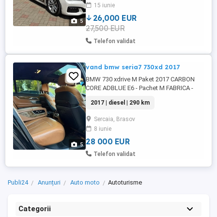
15 iunie
26,000 EUR
5
27,500 EUR
Telefon validat
vand bmw seria7 730xd 2017
BMW 730 xdrive M Paket 2017 CARBON
CORE ADBLUE E6 - Pachet M FABRICA -
Nicht Vision - Lane keeping assist -
2017 | diesel | 290 km
Atentionare parasire banda circulatie. -
Distronic plus - Se conduce singura,
Sercaia, Brasov
accelerează, frânează, virează. - Lane
8 iunie
assist - asistenta pastrare banda - metine
singura banda de circulatie. - ...
28 000 EUR
5
Telefon validat
Publi24
Anunțuri
Auto moto
Autoturisme
Categorii