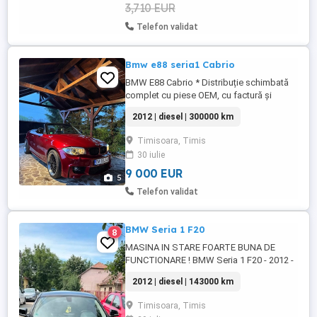
3,710 EUR
Telefon validat
Bmw e88 seria1 Cabrio
BMW E88 Cabrio * Distribuție schimbată
complet cu piese OEM, cu factură și
înregistrare în iDrive. * Revopsită integral,
2012 | diesel | 300000 km
cu schimbarea culorii omologată și
trecută în acte. * Pachet M exterior. * Faruri
Timisoara, Timis
Bi-Xenon adaptive, cu funcție Cornering și
30 iulie
LED Bar. * Jante de 18 , vopsite
electrostatic, Diamond ...
9 000 EUR
5
Telefon validat
BMW Seria 1 F20
8
MASINA IN STARE FOARTE BUNA DE
FUNCTIONARE ! BMW Seria 1 F20 - 2012 -
6 trepte manual Motorizare: 2 L Diesel
2012 | diesel | 143000 km
Cutie de viteze: Manuală, 6 trepte Normă
de poluare: Euro 5 Climatronic automat pe
Timisoara, Timis
2 zone Senzori parcare spate Start Stop