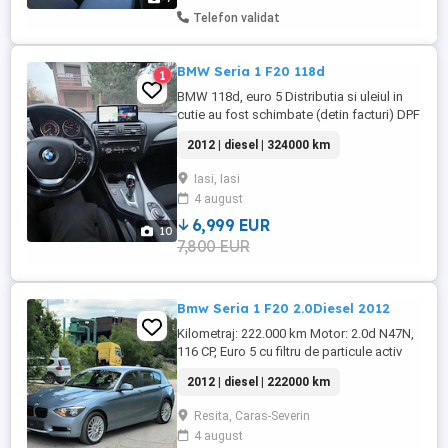
Telefon validat
BMW Seria 1 F20 118d
1
BMW 118d, euro 5 Distributia si uleiul in
cutie au fost schimbate (detin facturi) DPF
Activ Faruri bi-xenon Proiectoare ceata
2012 | diesel | 324000 km
Triple cu LED Senzori parcare spate Jante
originale pe 17 Anvelope iarna 2024 Cutie
Iasi, Iasi
automata ZF 8hp Naviagatie mare Android
4 august
camera video marșarier Slot cartela SIM,
bluetooth ...
6,999 EUR
10
7,800 EUR
Bmw Seria 1 F20 2.0Diesel 2012
Kilometraj: 222.000 km Motor: 2.0d N47N,
116 CP, Euro 5 cu filtru de particule activ
(DPF) Transmisie: Manuală, 6+1 trepte
2012 | diesel | 222000 km
Dotări: - 2 chei - Keyless Go (pornire fără
cheie) - Start Stop la semafor - Moduri de
Resita, Caras-Severin
condus: Sport Confort Eco Pro - Senzori
4 august
parcare față și spate - Geamuri ...