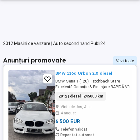
2012 Masini de vanzare | Auto second hand Publi24
Anunțuri promovate
Vezi toate
BMW 116d Urban 2.0 diesel
BMW Seria 1 (F20) Hatchback Stare
Excelentă Garanție & Finanțare RAPIDĂ Vă
prezentăm un exemplar deosebit de BMW
2012 | diesel | 245000 km
Seria 1, o mașină care îmbină perfect
dinamismul caracteristic mărcii cu
Vintu de Jos, Alba
utilitatea unui hatchback compact. Ideală
4 august
atât pentru oraș, cât și pentru drumurile
lungi, mașina se află într-o ...
6 500 EUR
Telefon validat
Repostat automat