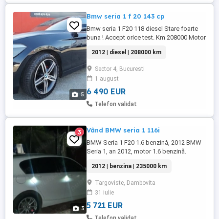
Bmw seria 1 f 20 143 cp
Bmw seria 1 F20 118 diesel Stare foarte
buna ! Accept orice test. Km 208000 Motor
2.0 d 143 cai Cutie manuala 6+1 trepte
2012 | diesel | 208000 km
Euro 5 Dotari : Navigatie Trapa electrica
Dublu climatronic Jante 17 cu anvelope
Sector 4, Bucuresti
vara noi Computer bord Pilot automat cu
1 august
functie de limitare Senzori de parcare
Senzori de lumini si ...
6 490 EUR
5
Telefon validat
Vând BMW seria 1 116i
3
BMW Seria 1 F20 1.6 benzină, 2012 BMW
Seria 1, an 2012, motor 1.6 benzină.
Mașină îngrijită, merge impecabil, fără
2012 | benzina | 235000 km
investiții urgente. economică fiabilă acte la
zi ideală oraș drum lung Preț negociabil
Targoviste, Dambovita
vânzare rapidă Răspund rapid, accept
31 iulie
verificare
5 721 EUR
3
Telefon validat