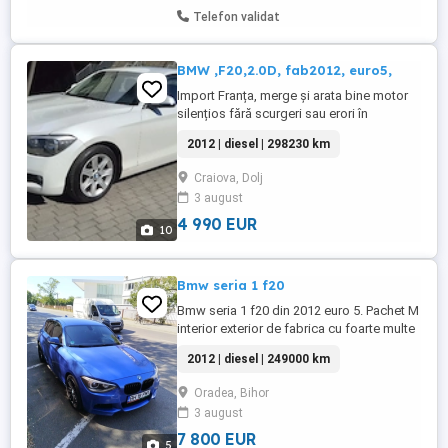
Telefon validat
BMW ,F20,2.0D, fab2012, euro5,
Import Franța, merge și arata bine motor
silențios fără scurgeri sau erori în
bord.Interior textil isofix foarte
2012 | diesel | 298230 km
îngrijit.Masina este dotata cu navigație
color, clima funcțională,geamuri electrice,
Craiova, Dolj
startstop, 2kei, moduri de condus, volan
3 august
piele comenzi pilot automat, pornește cu
cheia în buzunar, jante ...
4 990 EUR
10
Bmw seria 1 f20
Bmw seria 1 f20 din 2012 euro 5. Pachet M
interior exterior de fabrica cu foarte multe
dotari. Contact doar la telefon Nu fac nici
2012 | diesel | 249000 km
un fel de schimb Fiscal pe loc proprietar
in acte
Oradea, Bihor
3 august
7 800 EUR
5