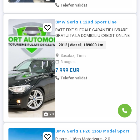
Telefon validat
BMW Seria 1 120d Sport Line
RATE FIXE SI EGALE GARANTIE LIVRARE
GRATUITA LA DOMICILIU CREDIT ONLINE
AUTOTURISME VERIFICATE TEHNIC
2012 | diesel | 189000 km
IMPORT AUTOMOBILE TM - parc auto,
detinator al certificatului Firma de
Sacalaz, Timis
Incredere si Premium Cars, Importator de
3 august
prima linie, cu o experienta in domeniu de
peste 15 ani, avand o gama diversificata ...
7 999 EUR
Telefon validat
20
BMW Seria 1 F20 116D Model Sport
Putere - 116cp Motorizare - 2.0