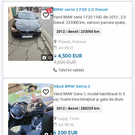
BMW seria 1 F20 2.0 Diesel
1
Vand BMW seria 1 F20 116D din 2012 , 2.0
Diesel. 233000 km, senzori parcare spate,
senzori presiune roti, senzor ulei, senzori
2012 | diesel | 233000 km
ploaie, geamuri electrice față-spate,
oglinzi încălzire cu reglaj electric, încălzire
Ploiesti, Prahova
in scaune, START-STOP, Keyless entry &
azi 09:37
go. 2 chei, proprietar, toate actele in regulă
.ITP ...
4,500 EUR
10
4,600 EUR
Telefon validat
Vând BMW Seria 1
Vând BMW Seria 1, model hatchback în 5
uși, foarte bine întreținut și gata de drum.
Mașina rulează excelent, fără probleme
2012 | diesel | 280239 km
mecanice ascunse. An fabricație: 2012
Rulaj: 280.239 km Motor: 2.0 Diesel
Lugoj, Timis
(TwinPower Turbo) Cutie de viteze:
azi 06:56
Manuală Culoare: Argintiu metalizat
înmatriculată în România) ...
6 200 EUR
7