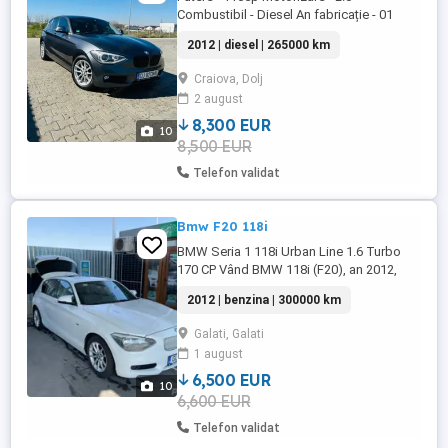
Combustibil - Diesel An fabricație - 01
2012 Norma de poluare Euro5 Cutie de
2012 | diesel | 265000 km
viteze 6+1 trepte Consum 4.5 l 100km
Dotari: Dublu climatronic Keyless Go
Craiova, Dolj
Faruri BiXenon adaptiv Spalatoare Faruri
2 august
Sistem alarma DEFA Moduri de condus
Sport + Sport Comfort Eco Pro Lumini ...
8,300 EUR
10
8,500 EUR
Telefon validat
Bmw F20 118i
BMW Seria 1 118i Urban Line 1.6 Turbo
170 CP Vând BMW 118i (F20), an 2012,
motor 1.6 Turbo benzină 170 CP,
2012 | benzina | 300000 km
transmisie manuală 6 trepte, consum 8%
mixt. Pachet Urban Line -4 moduri de
Galati, Galati
condus (eco, confort, sport, sport+),
1 august
navigație mare profesională. DOTĂRI:
Trapă electrică Cameră marșarier ...
6,500 EUR
10
6,600 EUR
Telefon validat