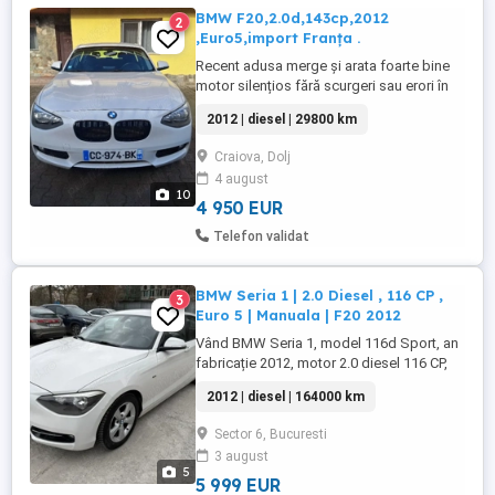
BMW F20,2.0d,143cp,2012
2
,Euro5,import Franța .
Recent adusa merge și arata foarte bine
motor silențios fără scurgeri sau erori în
bord.Interior textil isofix foarte îngrijit.
2012 | diesel | 29800 km
Mașina are navigație,volan piele
multifuncțional,pilot-automat senzori
Craiova, Dolj
parcare aer condiționat functionabil
4 august
oglinzi electrice încălzite,geamuri electrice
10
fata spate,jante aliaj,cârlig ...
4 950 EUR
Telefon validat
BMW Seria 1 | 2.0 Diesel , 116 CP ,
3
Euro 5 | Manuala | F20 2012
Vând BMW Seria 1, model 116d Sport, an
fabricație 2012, motor 2.0 diesel 116 CP,
Euro 5, cutie manuală în 6 trepte,adus in
2012 | diesel | 164000 km
tara in 2021,un singur proprietar.Cel mai
econom motor de la Bmw, Mașina are
Sector 6, Bucuresti
schimbata distributia completa azi
3 august
14.03.2026 cu uleiul si filtrele in service
5
(cost total 1400 euro) ...
5 999 EUR