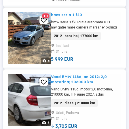
bmw seria 1 f20
10
bmw seria 1 f20 cutie automata 8+1
navigatie mare camera marsarier oglinzi
electrice si heliomate geamuri electrice
2012 | benzina | 177000 km
proiectoare ceata dublu climatronic
scaune electrice lumini automate
Iasi, Iasi
stergatoare automate roata rezerva jante
31 iulie
aliaj anvelope noi schimburi frane ulei filtre
2026 2 chei inmatriculata ...
5 999 EUR
6
Vand BMW 118d; an 2012; 2,0
motorina; 206000 km.
Vand BMW 118d, motor 2,0 motorina,
210000 km, ITP iunie 2027, adus
Germania, inscris, cutie manuala.
2012 | diesel | 210000 km
Urlati, Prahova
31 iulie
5
3,705 EUR