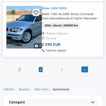
Bmw 118d 2006
BMW 118d -An:2006 -Motor:2.0 Diesel -
Cutie viteze:Manuala 6Trepte+ Marsarier -
Climatronic;A C Functional -Computer
2006 | diesel | 260000 km
bord -Radio CD AUX -Pilot Automat -
Pachet Iarna:Stropitoare Lichid Parbriz
Ploiesti, Prahova
Incalzite -Faruri LED + AngelEyes -Oglinzi
26 iunie
Batman Carbon -Paravanturi SELECT -
Jante Aliaj Nr Telefon PRET ...
2 590 EUR
7
Telefon validat
›
‹
1
2
Publi24
Anunțuri
Auto moto
Autoturisme
Categorii