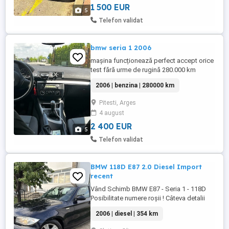
condiționat Geamuri electrice față Oglinzi
1 500 EUR
5
electrice ...
Telefon validat
bmw seria 1 2006
mașina funcționează perfect accept orice
test fără urme de rugină 280.000 km
mașina personală nu fac schimburi
2006 | benzina | 280000 km
asigurare itp valabile
Pitesti, Arges
4 august
2 400 EUR
5
Telefon validat
BMW 118D E87 2.0 Diesel Import
recent
Vând Schimb BMW E87 - Seria 1 - 118D
Posibilitate numere roșii ! Câteva detalii
despre auto : An Fabricație : 2006 Motor :
2006 | diesel | 354 km
2.0 Diesel (M47)- Cel mai fiabil motor
Faruri Automate Senzori Ploaie Dublu