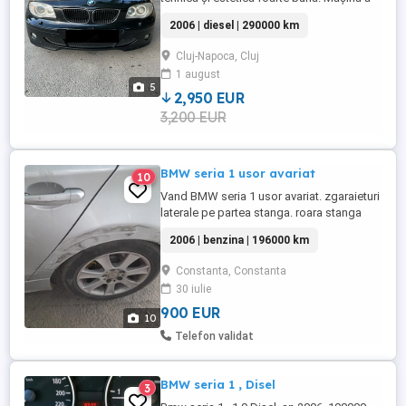
fost întreținută cu grijă și este pregătită
2006 | diesel | 290000 km
pentru noul proprietar. Are un istoric clar:
un singur proprietar în România în ultimii
Cluj-Napoca, Cluj
10 ani, iar anterior a avut un singur
1 august
proprietar în Germania. Motorul de 2.0
5
diesel ...
2,950 EUR
3,200 EUR
BMW seria 1 usor avariat
10
Vand BMW seria 1 usor avariat. zgaraieturi
laterale pe partea stanga. roara stanga
fata dizlocata.
2006 | benzina | 196000 km
Constanta, Constanta
30 iulie
900 EUR
10
Telefon validat
BMW seria 1 , Disel
3