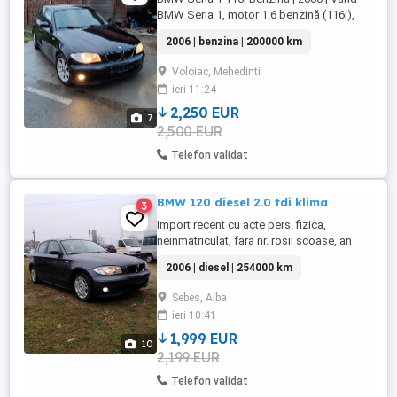
BMW Seria 1, motor 1.6 benzină (116i),
fabricat în 2006, în stare tehnică și estetică
2006 | benzina | 200000 km
foarte bună. Mașina este recent adusă din
Germania, fără probleme ascunse. Detalii
Voloiac, Mehedinti
principale: Motor: 1.6 benzină, fiabil și
ieri 11:24
economic An fabricație: 2006 Cutie
manuală Senzori ...
2,250 EUR
7
2,500 EUR
Telefon validat
BMW 120 diesel 2.0 tdi klima
3
Import recent cu acte pers. fizica,
neinmatriculat, fara nr. rosii scoase, an
09.2006, 269000 km cu service la zi, stare
2006 | diesel | 254000 km
foarte buna, klima, ABS, ESP, SRS,
airbaguri, electric, central, doua chei,
Sebes, Alba
proiectoare, set de roti aliaj cu anvelope
ieri 10:41
M+S, etc...pret 2000 euro sau 2100 euro
cu jante aluminiu !!! ...
1,999 EUR
10
2,199 EUR
Telefon validat