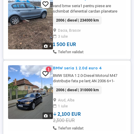
vand bmw seria1 pentru piese are
schimbat diferential cardan planetare
discuri toate noi am si un cardan in plus la
2006 | diesel | 234000 km
el , un set de jante de tabla, masina a fost
masina mea personala si sau investit bani
Dacia, Brasov
in ea
3 iulie
1 500 EUR
4
Telefon validat
BMW seria 1 2.0d euro 4
1
BMW SERIA 1 2.0-Diesel Motorul M47
distribuție fata pe lanț AN 2006 6+1-
Trepte Manual Culorea originala
2006 | diesel | 310000 km
Nefumator-Intreținut Int-Ext Fara Rugina
Arata impecabill Exterior Interior Mașina se
Aiud, Alba
remarca printr-o gama de dotări Pornire La
1 iulie
buton Start Stop Jante aliaj 205.55.R17
noi de ...
2,100 EUR
5
2,300 EUR
Telefon validat