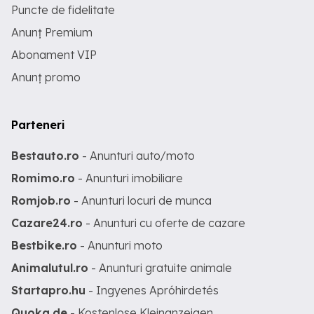
Puncte de fidelitate
Anunț Premium
Abonament VIP
Anunț promo
Parteneri
Bestauto.ro
- Anunturi auto/moto
Romimo.ro
- Anunturi imobiliare
Romjob.ro
- Anunturi locuri de munca
Cazare24.ro
- Anunturi cu oferte de cazare
Bestbike.ro
- Anunturi moto
Animalutul.ro
- Anunturi gratuite animale
Startapro.hu
- Ingyenes Apróhirdetés
Quoka.de
- Kostenlose Kleinanzeigen