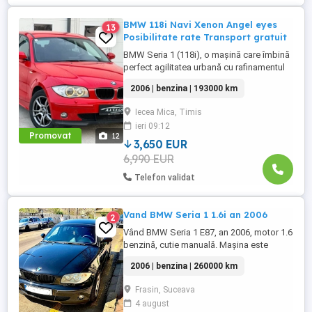
BMW 118i Navi Xenon Angel eyes
13
Posibilitate rate Transport gratuit
BMW Seria 1 (118i), o mașină care îmbină
perfect agilitatea urbană cu rafinamentul
mărcii germane. Mașina se prezintă într-o
2006 | benzina | 193000 km
stare estetică excelentă, cu o culoare
roșie vibrantă și un interior foarte bine
Iecea Mica, Timis
întreținut. -Detalii Tehnice: -Model: BMW
ieri 09:12
118i -An fabricație: 2006 -Kilometraj:
Promovat
12
193.000 km -Motorizare: ...
3,650 EUR
6,990 EUR
Telefon validat
Vand BMW Seria 1 1.6i an 2006
2
Vând BMW Seria 1 E87, an 2006, motor 1.6
benzină, cutie manuală. Mașina este
economică și ușor de întreținut, ideală
2006 | benzina | 260000 km
pentru oraș sau ca primă mașină.
Asigurare valabila. Se vinde doar cu
Frasin, Suceava
transcriere pe noul proprietar. VIN:
4 august
WBAUF11000PT77842 Dotări: Aer