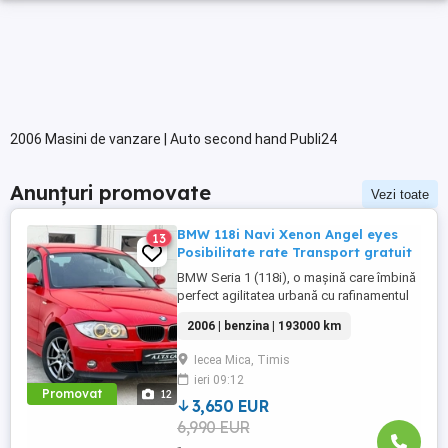
2006 Masini de vanzare | Auto second hand Publi24
Anunțuri promovate
Vezi toate
BMW 118i Navi Xenon Angel eyes
13
Posibilitate rate Transport gratuit
BMW Seria 1 (118i), o mașină care îmbină
perfect agilitatea urbană cu rafinamentul
mărcii germane. Mașina se prezintă într-o
2006 | benzina | 193000 km
stare estetică excelentă, cu o culoare
roșie vibrantă și un interior foarte bine
Iecea Mica, Timis
întreținut. -Detalii Tehnice: -Model: BMW
ieri 09:12
118i -An fabricație: 2006 -Kilometraj:
Promovat
12
193.000 km -Motorizare: ...
3,650 EUR
6,990 EUR