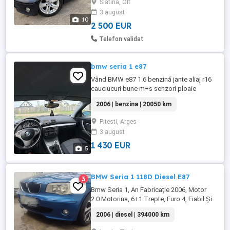
Slatina, Olt
Climatronic - Funcțional Pilot Automat
3 august
Senzori parcare spate Comenzi Volan ...
10
2 500 EUR
Telefon validat
bmw seria 1 e87
Vând BMW e87 1.6 benzină jante aliaj r16
cauciucuri bune m+s senzori ploaie
senzori lumini automate comenzi volan
2006 | benzina | 20050 km
interior OK mașina mai necesită investiții
Itp asigurare expirate ofer fiscal bară față
Pitesti, Arges
ar trebuii revopsită de schimbat
3 august
telescoape față semeringuri supape , da
fum după ce se ...
1 430 EUR
5
BMW Seria 1 118D Diesel E87
3
Bmw Seria 1, An Fabricație 2006, Motor
2.0 Motorina, 6+1 Trepte, Euro 4, Fiabil Și
Economic, Consum 6% Dublu-Climatronic,
2006 | diesel | 394000 km
Geamuri Electrice in fata, Oglinzi Electrice
Încălzite, Servo Direcție, Airbag - Uri, ABS,