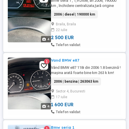
Bmw seria 1 , 1,9 Disel, an 2006, 190000
km , închidere centralizata,țară origine
Germania
2006 | diesel | 190000 km
Braila, Braila
22 iulie
2 500 EUR
4
Telefon validat
Vand BMW e87
1
Vând BMW e87 118i din 2006 1.8 benzină !
mașina arată foarte bine km 263 k km!
detalii mai multe în PV neg
2006 | benzina | 263063 km
Sector 4, Bucuresti
17 iulie
1 600 EUR
4
Telefon validat
Bmw seria 1
1