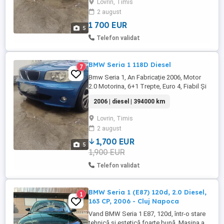
Lovrin, Timis
DTC, Buton Start-Stop, Scaune Încălzite
2 august
fata, Volan Reglabil Pe Înălțime -
Adâncime Senzori ...
1 700 EUR
5
Telefon validat
BMW Seria 1 118D Diesel
7
Bmw Seria 1, An Fabricație 2006, Motor
2.0 Motorina, 6+1 Trepte, Euro 4, Fiabil Și
Economic, Consum 6% Dublu-Climatronic,
2006 | diesel | 394000 km
Geamuri Electrice in fata, Oglinzi Electrice
Încălzite, Servo Direcție, Airbag - Uri, ABS,
Lovrin, Timis
DTC, Buton Start-Stop, Scaune Încălzite
2 august
fata, Volan Reglabil Pe Înălțime -
Adâncime Senzori ...
1,700 EUR
5
1,900 EUR
Telefon validat
BMW Seria 1 (E87) 120d, 2.0 Diesel,
1
163 CP, 2006 - Cluj Napoca
Vand BMW Seria 1 E87, 120d, într-o stare
tehnică și estetică foarte bună. Mașina a