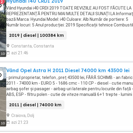
Hyundai i40 CRDI 2019
2
Vând Hyundai i40 CRDI 2019 TOATE REVIZIILE AU FOST FĂCUTE LA
REPREZENTANȚĂ PENTRU MAI MULTE DETALII SUNAȚI LA Informați
bază Marca: Hyundai Model: i40 Culoare: Alb Număr de portiere: 5
Număr locuri: 5 Anul producției: 2019 Specificații tehnice Combustib
Diesel Capacitate cilindrică: 1 598 ...
2019 | diesel | 100384 km
Constanta, Constanta
azi 21:46
10
Vând Opel Astra H 2011 Diesel 74000 km 43500 lei
- primul proprietar, telefon , preț 43500 lei, FĂRĂ SCHIMB - an fabric
2011 - 74000 km - EURO 5 - 1686 cmc - 110 CP - diesel - cutie manu
airbag șofer și pasager - airbag-uri laterale pentru locurile din față 
ABS, ESP - filtru polen - cutie de viteze manuală 6+1 trepte - lumini
zi LED - ...
2011 | diesel | 74000 km
Craiova, Dolj
azi 21:23
10