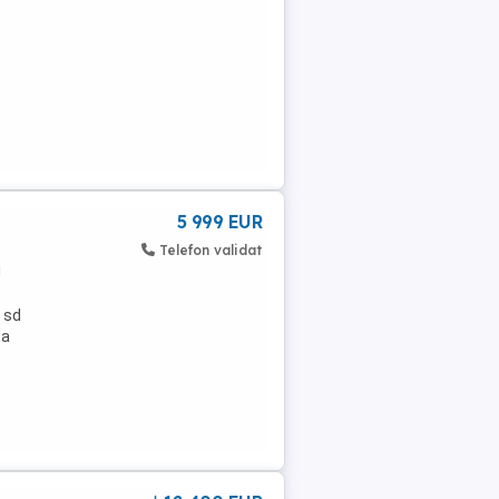
5 999 EUR
Telefon validat
!
d sd
ta