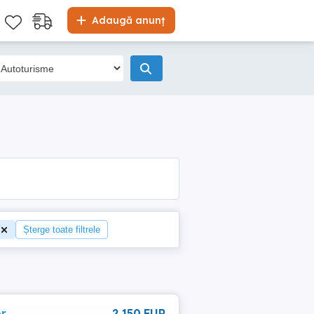
Adaugă anunț
Șterge toate filtrele
or
2 150 EUR