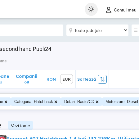
ane
Companii
RON
EUR
Sortează
Contul meu
68
 second hand Publi24
isme
oane
Companii
RON
EUR
Sortează
3
68
me
Categoria: Hatchback
Dotari: Radio/CD
Motorizare: Diesel
e
–
Vezi toate
Peugeot 307 Hatchback 1.4 hdi-132.238Km-Utilizat