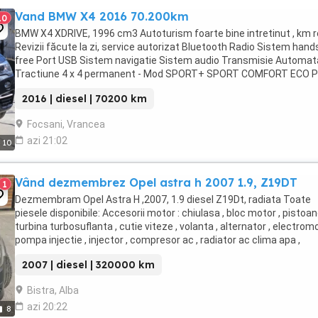
Vand BMW X4 2016 70.200km
10
BMW X4 XDRIVE, 1996 cm3 Autoturism foarte bine intretinut , km r
Revizii făcute la zi, service autorizat Bluetooth Radio Sistem hand
free Port USB Sistem navigatie Sistem audio Transmisie Automat
Tractiune 4 x 4 permanent - Mod SPORT+ SPORT COMFORT ECO P
AUTO-HOLD Lumini de zi LED StopurI ...
2016 | diesel | 70200 km
Focsani, Vrancea
azi 21:02
10
Vând dezmembrez Opel astra h 2007 1.9, Z19DT
1
Dezmembram Opel Astra H ,2007, 1.9 diesel Z19Dt, radiata Toate
piesele disponibile: Accesorii motor : chiulasa , bloc motor , pistoan
turbina turbosuflanta , cutie viteze , volanta , alternator , electromo
pompa injectie , injector , compresor ac , radiator ac clima apa ,
ventilator electroventilator ...
2007 | diesel | 320000 km
Bistra, Alba
azi 20:22
8