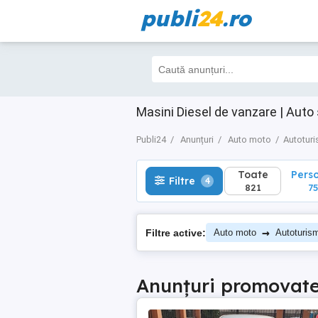
publi
24
.ro
Toate
Perso
Filtre
4
821
753
Masini Diesel de vanzare | Auto
Publi24
Anunțuri
Auto moto
Autotur
Toate
Pers
Filtre
4
821
75
→
Filtre active:
Auto moto
Autoturis
Anunțuri promovat