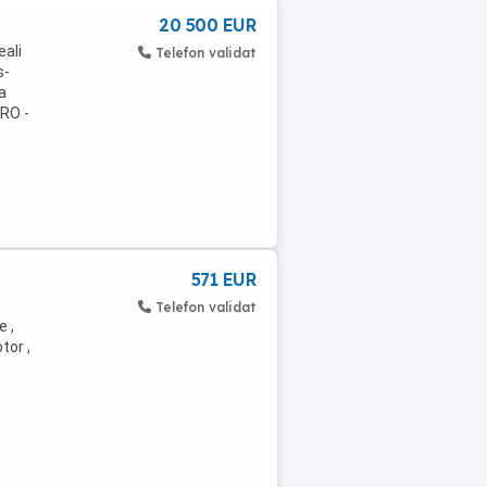
20 500 EUR
eali
Telefon validat
s-
a
RO -
571 EUR
Telefon validat
e ,
tor ,