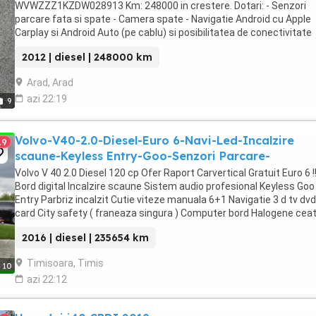
WVWZZZ1KZDW028913 Km: 248000 in crestere. Dotari: - Senzori
parcare fata si spate - Camera spate - Navigatie Android cu Apple
Carplay si Android Auto (pe cablu) si posibilitatea de conectivitate
Bluetooth si microfon auxiliar montat pe coloana ...
2012 | diesel | 248000 km
Arad, Arad
azi 22:19
9
Volvo-V40-2.0-Diesel-Euro 6-Navi-Led-Incalzire
19
scaune-Keyless Entry-Goo-Senzori Parcare-
Volvo V 40 2.0 Diesel 120 cp Ofer Raport Carvertical Gratuit Euro 6 !
Bord digital Incalzire scaune Sistem audio profesional Keyless Goo
Entry Parbriz incalzit Cutie viteze manuala 6+1 Navigatie 3 d tv dv
card City safety ( franeaza singura ) Computer bord Halogene cea
Bluetooth Aux ...
2016 | diesel | 235654 km
Timisoara, Timis
10
azi 22:12