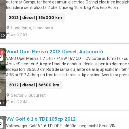
automat Computer bord geamuri electrice Oglinzi electrice incalzi
Închidere centralizată 2 chei briceag 10 airbag Abs Esp Volan
multifuncțional Cd-Aux-Usb-Bluetooth Consum ...
2013 | diesel | 156000 km
Hunedoara, Hunedoara
azi 22:51
10
Vand Opel Meriva 2012 Diesel, Automată
8
VAND Opel Meriva 1,7 Litri - 74 kW 16V CDTI CV cutie automata - cu
ActiveSelect cu 6 trepte Usor de condus. Ideala si pentru doamne 
incepatori. 86.500 km Roti de iarna cu jante de aliaj Specificații teh
ABS si ESP Airbag-uri frontale, laterale si tip cortina Avertizor pres
in pneuri Volan ...
2012 | diesel | 86500 km
Sector 6, Bucuresti
azi 22:44
8
VW Golf 6 1.6 TDI 105cp 2012
Volkswagen Golf 6 1.6 TDI DPF - 4600e - negociabil Serie VIN: