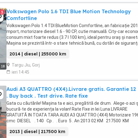
Volkswagen Polo 1.6 TDI Blue Motion Technology
3
Comfortline
Volkswagen Polo 1.4 TDI BlueMotion Comfortline, an fabricație 201
mport, motorizare diesel 1.6 - 90 CP, cutie manuală. City-car econo
consum mixt foarte redus (3.7 l 100 km), ideal pentru oraș și navet
Mașina se prezintă într-o stare tehnică bună, cu dotări de siguranț
confort specifice segmentului. Km ...
2014 | diesel | 255000 km
Targu Jiu, Gorj
18
ieri 14:45
Audi A3 QUATTRO (4X4).Livrare gratis. Garantie 12 
. Buy back . Test drive. Rate fixe
Gata cu căutările! Mașina ta e aici, pregătită de drum. Alege-o azi ș
bucură-te de experiența la volan! Rate Fixe in lei Luna LIVRARE
GRATUITĂ IN TOATA TARA AUDI A3 QUATTRO (4X4) Motorizare 1
cmc DIESEL . 140 Cp . . Euro 5 . An 2013 02 KM 217500 KM
Certificati ...
2013 | diesel | 217500 km