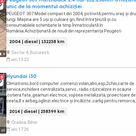
2
unic de la momentul achiziției
PEUGEOT 307 Model compact din 2004, potrivită pentru oraș și dr
lungi. Mașina are 5 uși și culoare gri, fiind întreținută și cu
consumabilele schimbate la timp.Înmatriculată în
România.Achiziționată de nouă din reprezentanța Peugeot-
Eurial.Autovehicul fiabil și economic.Stare de funcționare foarte ...
2004 | diesel | 132238 km
Sector 4, Bucuresti
6
ieri 13:23
Hyundai i30
28
Climatronic,bord computer ,comenzi volan,abs,esp,2chei,carte de
service,inchidere centralizata,servo , radio cd,incalzire in scaune
,cotiera fata ,geamuri electrice, vopsea metalizata, proiectoare de
ceata,8 x airbag,oglinzi electrice și încălzite ,carlig pentru remorca,
senzori de parcare scaun, pilot ...
2014 | diesel | 258399 km
Oradea, Bihor
ieri 17:26
10