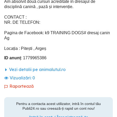
Am absolvit două cursuri acreditate în dresajul de
disciplină canină , pază și intervenție.
CONTACT :
NR. DE TELEFON:
Pagina de Facebook: k9 TRAINING DOGS# dresaj canin
Ag
Locația : Pitești , Argeș
ID anunț
: 1779965386
Vezi detalii pe animalutul.ro
Vizualizări:
0
Raportează
Pentru a contacta acest utilizator, intră în contul tău
Publi24.ro sau creează-ți rapid un cont nou!