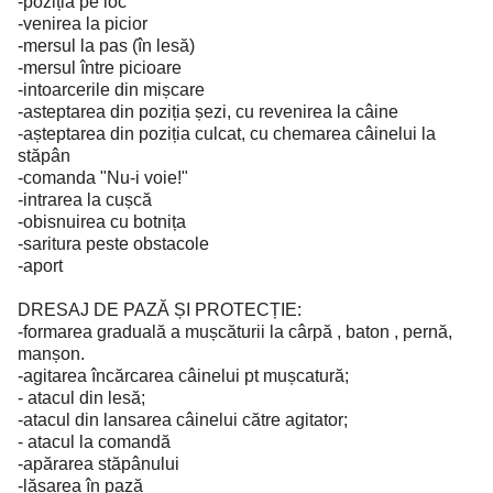
-poziția pe loc
-venirea la picior
-mersul la pas (în lesă)
-mersul între picioare
-intoarcerile din mișcare
-asteptarea din poziția șezi, cu revenirea la câine
-așteptarea din poziția culcat, cu chemarea câinelui la
stăpân
-comanda "Nu-i voie!"
-intrarea la cușcă
-obisnuirea cu botnița
-saritura peste obstacole
-aport
DRESAJ DE PAZĂ ȘI PROTECȚIE:
-formarea graduală a mușcăturii la cârpă , baton , pernă,
manșon.
-agitarea încărcarea câinelui pt mușcatură;
- atacul din lesă;
-atacul din lansarea câinelui către agitator;
- atacul la comandă
-apărarea stăpânului
-lăsarea în pază