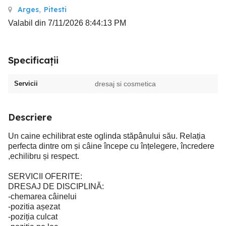
Arges
,
Pitesti
Valabil din 7/11/2026 8:44:13 PM
Specificații
Servicii
dresaj si cosmetica
Descriere
Un caine echilibrat este oglinda stăpânului său. Relația
perfecta dintre om și câine începe cu înțelegere, încredere
,echilibru și respect.
SERVICII OFERITE:
DRESAJ DE DISCIPLINĂ:
-chemarea câinelui
-pozitia așezat
-poziția culcat