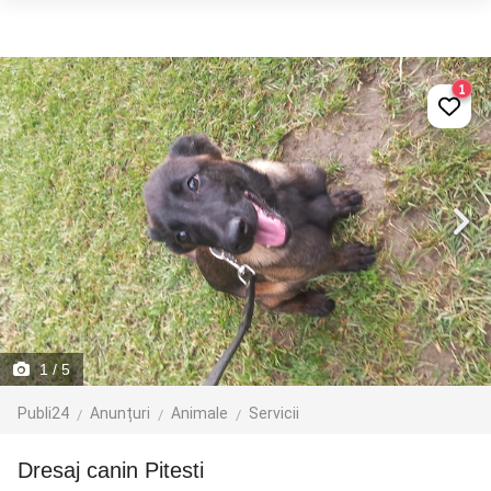
1
1
/ 5
Publi24
Anunțuri
Animale
Servicii
Dresaj canin Pitesti