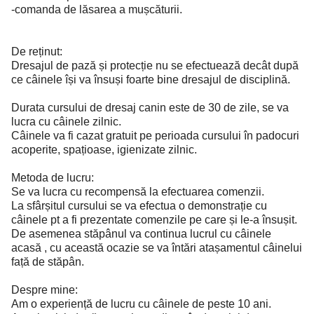
-comanda de lăsarea a mușcăturii.
De reținut:
Dresajul de pază și protecție nu se efectuează decât după
ce câinele își va însuși foarte bine dresajul de disciplină.
Durata cursului de dresaj canin este de 30 de zile, se va
lucra cu câinele zilnic.
Câinele va fi cazat gratuit pe perioada cursului în padocuri
acoperite, spațioase, igienizate zilnic.
Metoda de lucru:
Se va lucra cu recompensă la efectuarea comenzii.
La sfârșitul cursului se va efectua o demonstrație cu
câinele pt a fi prezentate comenzile pe care și le-a însușit.
De asemenea stăpânul va continua lucrul cu câinele
acasă , cu această ocazie se va întări atașamentul câinelui
față de stăpân.
Despre mine:
Am o experiență de lucru cu câinele de peste 10 ani.