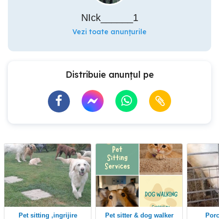
NIck______1
Vezi toate anunțurile
Distribuie anunțul pe
Pet sitting ,ingrijire
Pet sitter & dog walker
Por