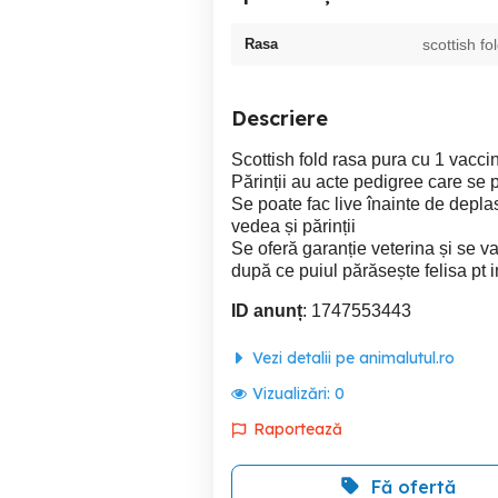
Rasa
scottish fo
Descriere
Scottish fold rasa pura cu 1 vacci
Părinții au acte pedigree care se 
Se poate fac live înainte de depl
vedea și părinții
Se oferă garanție veterina și se va
după ce puiul părăsește felisa pt in
ID anunț
: 1747553443
Vezi detalii pe animalutul.ro
Vizualizări:
0
Raportează
Fă ofertă