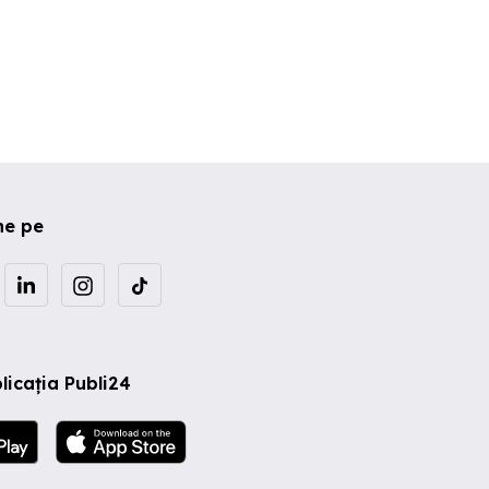
ne pe
licația Publi24