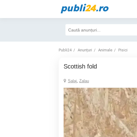
publi
24
.ro
Publi24
Anunțuri
Animale
Pisici
Scottish fold
Salaj
,
Zalau