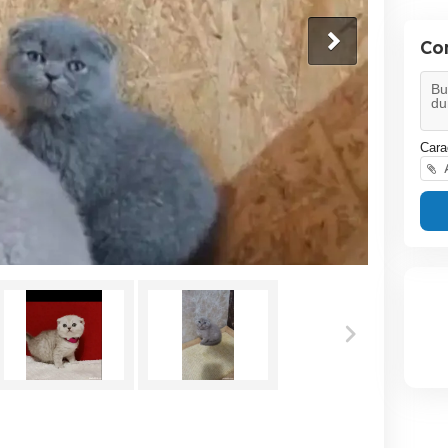
Co
Cara
A