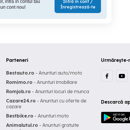
r, intră în contul tău
Intră în cont /
Înregistrează-te
 un cont nou!
Parteneri
Urmărește-
Bestauto.ro
- Anunturi auto/moto
Romimo.ro
- Anunturi imobiliare
Romjob.ro
- Anunturi locuri de munca
Cazare24.ro
- Anunturi cu oferte de
Descarcă ap
cazare
Bestbike.ro
- Anunturi moto
Animalutul.ro
- Anunturi gratuite