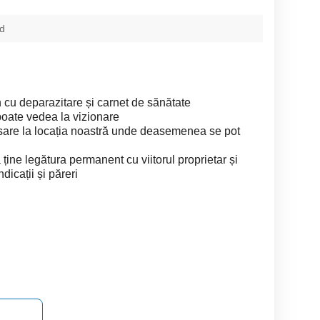
ld
n cu deparazitare și carnet de sănătate
poate vedea la vizionare
asare la locația noastră unde deasemenea se pot
 ține legătura permanent cu viitorul proprietar și
dicații și păreri