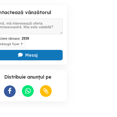
ntactează vânzătorul
ctere rămase:
2939
daugă fișier
?
Mesaj
Distribuie anunțul pe