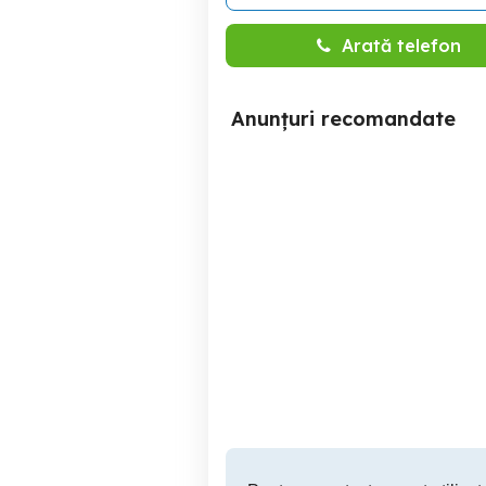
Arată telefon
Anunțuri recomandate
Pui pisica British
Zalau
70 RON