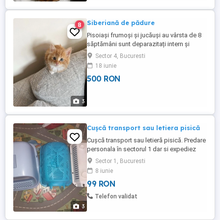
Siberiană de pădure
8
Pisoiași frumoși și jucăuși au vârsta de 8
săptămâni sunt deparazitați intern și
extern . Puii sunt crescuți în casă în
Sector 4, Bucuresti
preajma copiilor sunt foarte iubitori și
18 iunie
sociabili ,mănâncă bobițe și hrană
500 RON
umedă,învățați să facă la litieră.
3
Cușcă transport sau letiera pisică
Cușcă transport sau letieră pisică. Predare
personala în sectorul 1 dar si expediez
prin poșta romana colet ramburs.
Sector 1, Bucuresti
8 iunie
99 RON
Telefon validat
3