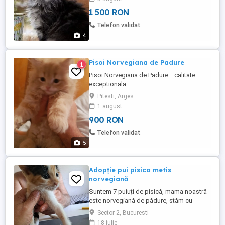
negru si 1 negru.
1 500 RON
Telefon validat
4
Pisoi Norvegiana de Padure
1
Pisoi Norvegiana de Padure....calitate
exceptionala.
Pitesti, Arges
1 august
900 RON
Telefon validat
5
Adopție pui pisica metis
norvegiană
Suntem 7 puiuți de pisică, mama noastră
este norvegiană de pădure, stăm cu
bunicul acum, dar nu ne mai poate ține
Sector 2, Bucuresti
mult timp. Căutăm familii iubitoare cărora
18 iulie