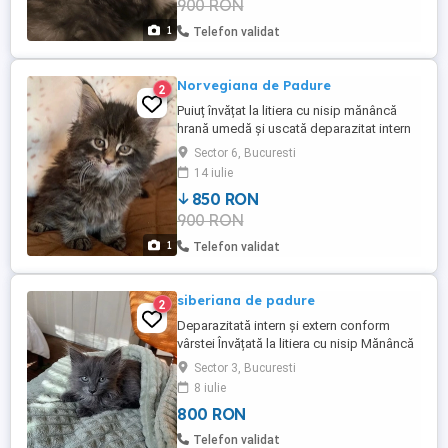
900 RON
1
Telefon validat
Norvegiana de Padure
2
Puiuț învățat la litiera cu nisip mănâncă
hrană umedă și uscată deparazitat intern
și extern provine din părinții rasa pură
Sector 6, Bucuresti
100%
14 iulie
850 RON
900 RON
1
Telefon validat
siberiana de padure
2
Deparazitată intern și extern conform
vârstei Învățată la litiera cu nisip Mănâncă
hrană uscată și umedă Provine din părinții
Sector 3, Bucuresti
rasa pură
8 iulie
800 RON
Telefon validat