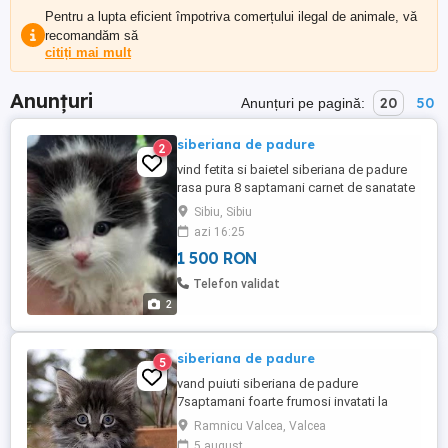
Pentru a lupta eficient împotriva comerțului ilegal de animale, vă
recomandăm să
citiți mai mult
Anunțuri
20
50
Anunțuri pe pagină:
siberiana de padure
2
vind fetita si baietel siberiana de padure
rasa pura 8 saptamani carnet de sanatate
deparazitati frumosi si deosebit de
Sibiu, Sibiu
iubitori.
azi 16:25
1 500 RON
Telefon validat
2
siberiana de padure
5
vand puiuti siberiana de padure
7saptamani foarte frumosi invatati la
litiera manica hrana umeda si bobite mai
Ramnicu Valcea, Valcea
multe detalii la telefon.2 tigrati 2 alb cu
5 august