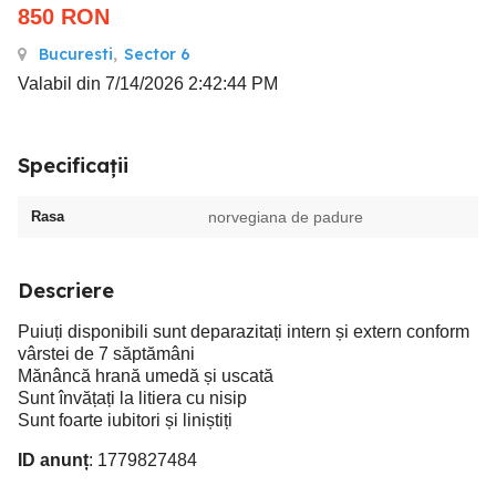
850
RON
Bucuresti
,
Sector 6
Valabil din 7/14/2026 2:42:44 PM
Specificații
Rasa
norvegiana de padure
Descriere
Puiuți disponibili sunt deparazitați intern și extern conform
vârstei de 7 săptămâni
Mănâncă hrană umedă și uscată
Sunt învățați la litiera cu nisip
Sunt foarte iubitori și liniștiți
ID anunț
: 1779827484