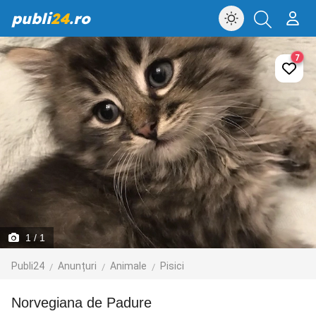
publi
24
.ro
7
1
/ 1
Publi24
Anunțuri
Animale
Pisici
Norvegiana de Padure