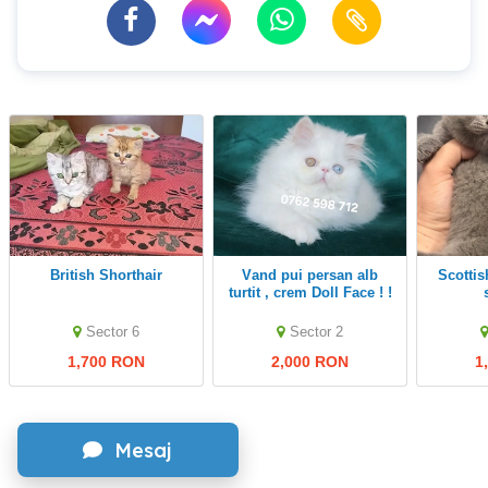
British Shorthair
Vand pui persan alb
Scottish fold si British
turtit , crem Doll Face ! !
Sector 6
Sector 2
1,700 RON
2,000 RON
1
Mesaj