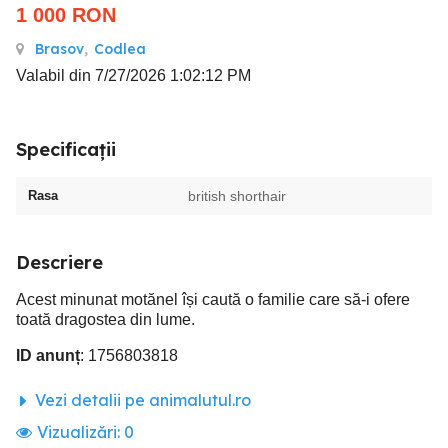
1 000
RON
Brasov
,
Codlea
Valabil din 7/27/2026 1:02:12 PM
Specificații
Rasa
british shorthair
Descriere
Acest minunat motănel își caută o familie care să-i ofere
toată dragostea din lume.
ID anunț
: 1756803818
Vezi detalii pe animalutul.ro
Vizualizări:
0