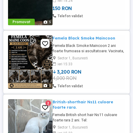
ieri 18:24
150 RON
Telefon validat
Promovat
5
Femela Black Smoke Maincoon
Femela Black Smoke Maincoon 2 ani
foarte frumoasa si ascultatoare. Vacinata,
deparazitata cu Pedigree. Pentru
Sector 1, Bucuresti
companie
ieri 15:33
3,200 RON
4,000 RON
5
Telefon validat
British-shorthair Ns11 culoare
2
foarte rara.
Femela British short hair Ns11 culoare
foarte rara 2 ani. Tel:
Sector 1, Bucuresti