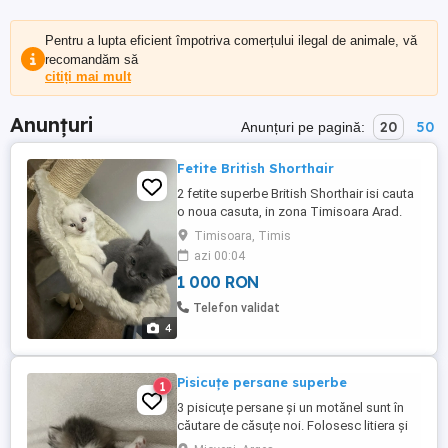
Pentru a lupta eficient împotriva comerțului ilegal de animale, vă
recomandăm să
citiți mai mult
Anunțuri
20
50
Anunțuri pe pagină:
Fetite British Shorthair
2 fetite superbe British Shorthair isi cauta
o noua casuta, in zona Timisoara Arad.
Varsta 2 luni, prima tura de vaccinare
Timisoara, Timis
facuta, carnet de sanatate si deparazitare
azi 00:04
completa, foarte jucause. Mai multe detalii
1 000 RON
PM.
Telefon validat
4
Pisicuțe persane superbe
1
3 pisicuțe persane și un motănel sunt în
căutare de căsuțe noi. Folosesc litiera și
mănâncă mâncărica. Dețin ambii părinții.