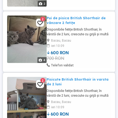
2
Pui de pisica British Shorthair de
2
vânzare 2 fetițe
Disponibile fetițe British Shorthair, în
vârstă de 2 luni, crescute cu grijă și multă
iubire în familie. Deparazitate intern și
Bacau, Bacau
extern Învățate la litieră Mănâncă atât
ieri 10:09
hrană uscată, cât și umedă Jucăușe,
600 RON
afectuoase și obișnuite cu oamenii Își
700 RON
caută familii responsabile, care să le ofere
4
...
Telefon validat
Pisicute British Shorthair in varsta
2
de 2 luni
Disponibile fetițe British Shorthair, în
vârstă de 2 luni, crescute cu grijă și multă
iubire în familie. Deparazitate intern și
Bacau, Bacau
extern Învățate la litieră Mănâncă atât
ieri 10:09
hrană uscată, cât și umedă Jucăușe,
600 RON
afectuoase și obișnuite cu oamenii Își