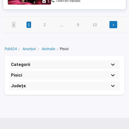
Telefon validat
5
prealabil! Abia ...
›
‹
1
2
…
9
10
Publi24
Anunțuri
Animale
Pisici
Categorii
Pisici
Județe