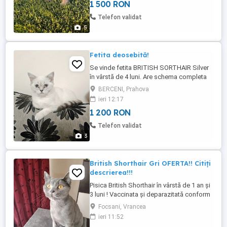
1 500 RON
Telefon validat
5
Fetita deosebită!
Se vinde fetita BRITISH SORTHAIR Silver
în vârstă de 4 luni. Are schema completa
de vaccinari și deparazitare făcută
BERCENI, Prahova
conform vârstei. Părinții sănătoși cu
ieri 12:17
testele FELV și Fiv făcute!
1 200 RON
Telefon validat
3
British Shorthair Gri OFERTA!! Citiți
descrierea!!!
Pisica British Shorthair în vârstă de 1 an și
3 luni ! Vaccinata și deparazitată conform
vârstei! ESTE PERFECT SĂNĂTOASĂ
Focsani, Vrancea
ESTE STERILIZATĂ!! Este ff blândă și
ieri 11:52
afectuoasa, este crescuta in apartament