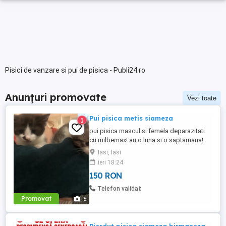
Pisici de vanzare si pui de pisica - Publi24.ro
Anunțuri promovate
Vezi toate
Pui pisica metis siameza
1
pui pisica mascul si femela deparazitati
cu milbemax! au o luna si o saptamana!
Iasi, Iasi
ieri 18:24
150 RON
Telefon validat
Promovat
5