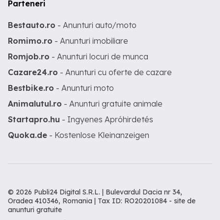
Parteneri
Bestauto.ro
- Anunturi auto/moto
Romimo.ro
- Anunturi imobiliare
Romjob.ro
- Anunturi locuri de munca
Cazare24.ro
- Anunturi cu oferte de cazare
Bestbike.ro
- Anunturi moto
Animalutul.ro
- Anunturi gratuite animale
Startapro.hu
- Ingyenes Apróhirdetés
Quoka.de
- Kostenlose Kleinanzeigen
© 2026 Publi24 Digital S.R.L. | Bulevardul Dacia nr 34,
Oradea 410346, Romania | Tax ID: RO20201084 -
site de
anunturi gratuite