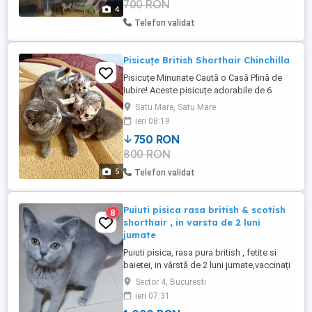
700 RON
caută familii responsabile, care să le ofere
4
dragoste ...
Telefon validat
Pisicuțe British Shorthair Chinchilla
Pisicuțe Minunate Caută o Casă Plină de
Iubire! Aceste pisicuțe adorabile de 6
săptămâni sunt în căutarea unei familii
Satu Mare, Satu Mare
care să le ofere grijă, joacă și multă
ieri 08:19
afecțiune. Sunt jucăușe, curioase și se
750 RON
înțeleg bine cu oamenii și cu alte pisici.
800 RON
Despre ele: doua dive și doi motani foarte
frumoși ...
5
Telefon validat
Puiuti pisica rasa british & scotish
8
shorthair , in varsta de 2 luni
jumate
Puiuti pisica, rasa pura british , fetite si
baietei, in vârstă de 2 luni jumate,vaccinați
și deparazitați conform vârstei, își cauta
Sector 4, Bucuresti
căsuța.Sunt iubitori și sociabili cu copii,
ieri 07:31
acest lucru datorandu-se creșterii in casa