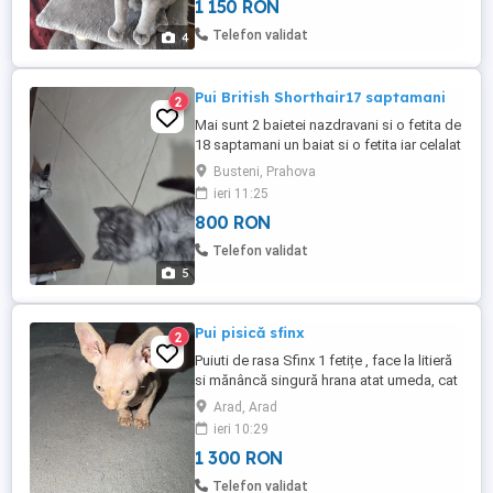
1 150 RON
in nucleo familiei, învățată cu copii chiar și
de vârste mici! Țin să precizez că nu a
Telefon validat
4
avut nici o fatare! Pisica ...
Pui British Shorthair17 saptamani
2
Mai sunt 2 baietei nazdravani si o fetita de
18 saptamani un baiat si o fetita iar celalat
baietel crem cu urechile maro are 17
Busteni, Prahova
saptamani ,deparazitate , cu primul vaccin
ieri 11:25
efectuat cu carnet , invatate la litiera,
800 RON
alimentatie doar ptr puiuți ,asteptam casa
noua. Oferta cat tine acest anunt 1+1
Telefon validat
gratis ...
5
Pui pisică sfinx
2
Puiuti de rasa Sfinx 1 fetițe , face la litieră
si mănâncă singură hrana atat umeda, cat
si uscată. Îi crescută cu grija si iubire, îi
Arad, Arad
perfect sănătoasă , jucăușă si extrem de
ieri 10:29
atașată de oameni.
1 300 RON
Telefon validat