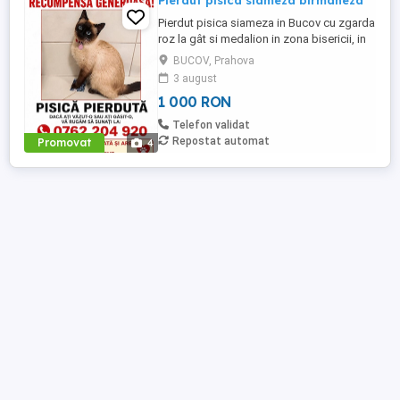
Pierdut pisica siameza birmaneza
Pierdut pisica siameza in Bucov cu zgarda
roz la gât si medalion in zona bisericii, in
vârsta de 1 an, sterilizata care urmeaza un
BUCOV, Prahova
tratament special. Se ofera recompensa
3 august
1000 lei celui care o aduce.
1 000 RON
Telefon validat
Repostat automat
Promovat
4