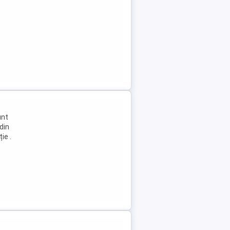
unt
din
ie .