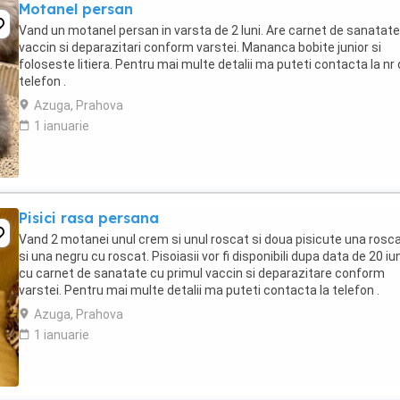
Motanel persan
Vand un motanel persan in varsta de 2 luni. Are carnet de sanatate
vaccin si deparazitari conform varstei. Mananca bobite junior si
foloseste litiera. Pentru mai multe detalii ma puteti contacta la nr
telefon .
Azuga, Prahova
1 ianuarie
Pisici rasa persana
Vand 2 motanei unul crem si unul roscat si doua pisicute una rosc
si una negru cu roscat. Pisoiasii vor fi disponibili dupa data de 20 iu
cu carnet de sanatate cu primul vaccin si deparazitare conform
varstei. Pentru mai multe detalii ma puteti contacta la telefon .
Azuga, Prahova
1 ianuarie