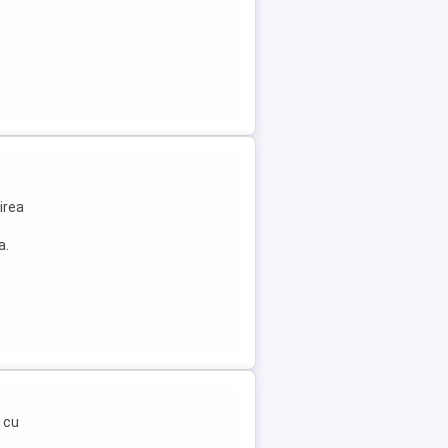
irea
a.
 cu