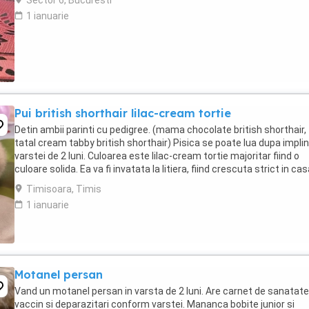
Sector 6, Bucuresti
1 ianuarie
Pui british shorthair lilac-cream tortie
Detin ambii parinti cu pedigree. (mama chocolate british shorthair,
tatal cream tabby british shorthair) Pisica se poate lua dupa implin
varstei de 2 luni. Culoarea este lilac-cream tortie majoritar fiind o
culoare solida. Ea va fi invatata la litiera, fiind crescuta strict in cas
Mai multe detalii ...
Timisoara, Timis
1 ianuarie
Motanel persan
Vand un motanel persan in varsta de 2 luni. Are carnet de sanatate
vaccin si deparazitari conform varstei. Mananca bobite junior si