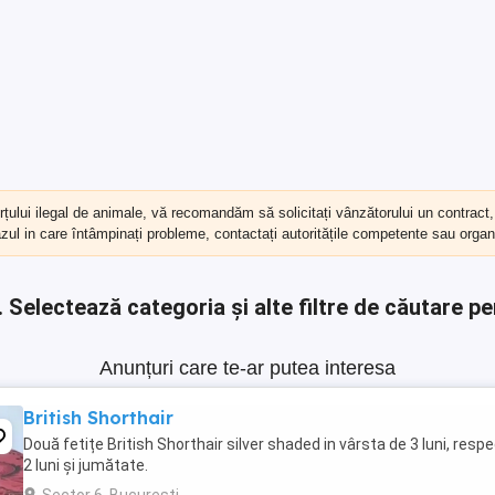
erțului ilegal de animale, vă recomandăm să
solicitați vânzătorului un contract
cazul in care întâmpinați probleme, contactați autoritățile competente sau organi
.
Selectează categoria și alte filtre de căutare pe
Anunțuri care te-ar putea interesa
British Shorthair
Două fetițe British Shorthair silver shaded in vârsta de 3 luni, respe
2 luni și jumătate.