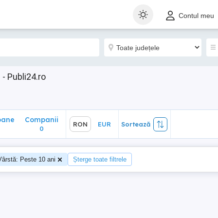
ane
Companii
RON
EUR
Sortează
Contul meu
0
 - Publi24.ro
oane
Companii
RON
EUR
Sortează
0
0
Vârstă: Peste 10 ani
Șterge toate filtrele