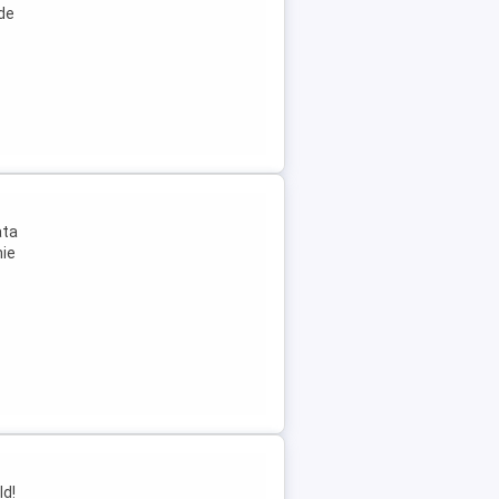
 de
ata
nie
ld!