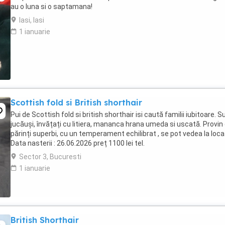
au o luna si o saptamana!
Iasi, Iasi
1 ianuarie
Scottish fold si British shorthair
Pui de Scottish fold si british shorthair isi caută familii iubitoare. S
jucăuși, învățați cu litiera, mananca hrana umeda si uscată. Provin 
părinți superbi, cu un temperament echilibrat , se pot vedea la locaț
Data nasterii : 26.06.2026 preț 1100 lei tel.
Sector 3, Bucuresti
1 ianuarie
British Shorthair