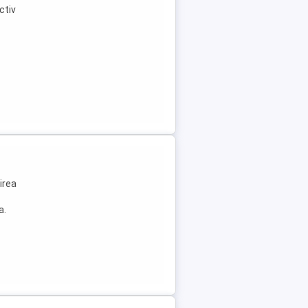
ctiv
irea
a.