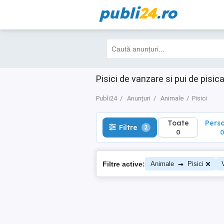
publi
24
.ro
Toate
Perso
Filtre
2
0
0
Pisici de vanzare si pui de pisica
Publi24
Anunțuri
Animale
Pisici
Toate
Pers
Filtre
2
0
→
Filtre active:
Animale
Pisici