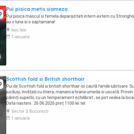
Pui pisica metis siameza
Pui pisica mascul si femela deparazitati intern-extern cu Strongho
au o luna si o saptamana!
Iasi, Iasi
1 ianuarie
Scottish fold si British shorthair
Pui de Scottish fold si british shorthair isi caută familii iubitoare. S
jucăuși, învățați cu litiera, mananca hrana umeda si uscată. Provin 
părinți superbi, cu un temperament echilibrat , se pot vedea la locaț
Data nasterii : 26.06.2026 preț 1100 lei tel.
Sector 3, Bucuresti
1 ianuarie