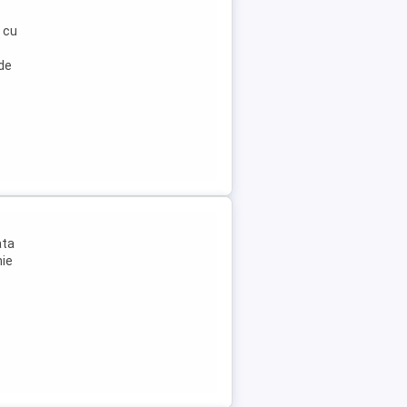
 cu
 de
ata
nie