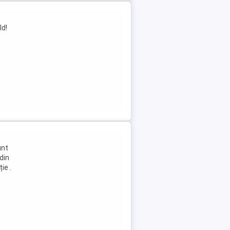
ld!
unt
din
ie .