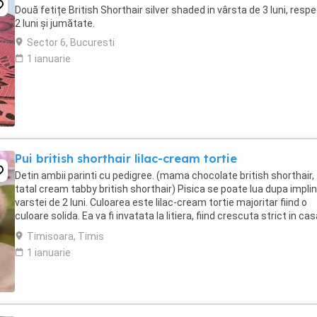
Două fetițe British Shorthair silver shaded in vârsta de 3 luni, respe
2 luni și jumătate.
Sector 6, Bucuresti
1 ianuarie
Pui british shorthair lilac-cream tortie
Detin ambii parinti cu pedigree. (mama chocolate british shorthair,
tatal cream tabby british shorthair) Pisica se poate lua dupa implin
varstei de 2 luni. Culoarea este lilac-cream tortie majoritar fiind o
culoare solida. Ea va fi invatata la litiera, fiind crescuta strict in cas
Mai multe detalii ...
Timisoara, Timis
1 ianuarie