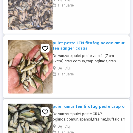
amur,caras pentru
1 ianuarie
rapitor,fitofag,novac,sanger,somn
european,in curand si Salau :livrare la
domiciliu in judetul
Cluj,Salaj,Bistrita,Zalau,Baia
mare,Dej,Beclean,Gherla,Turda,Campia
turzii,Mures,Aiud,Alba ...
puiet peste LIN fitofag novac amur
ten sanger cosas
De vanzare puiet peste vara 1: (7 cm-
12cm) crap comun,crap oglinda,crap
spaniol,crap de dunare,crap buffalo,crap
Dej, Cluj
frasinet,cteno
1 ianuarie
amur,fitofag,novac,sanger,somn
european,LIN,livrare la domiciliu in judetul
Cluj,Salaj,Bistrita,Zalau,Baia
mare,Dej,Beclean,Gherla,Turda,Campia
turzii,Mures,Aiud,Alba Iulia,Orastie,Satu ...
puiet amur ten fitofag peste crap ogl
De vanzare puiet peste CRAP
oglinda,comun,spaniol,frasinet,buffalo americ
iaz helesteu lac balta, : dimensiuni : 4-6 cm sau ,
Dej, Cluj
judetul Cluj,Salaj,Bistrita,Jibou,Zalau,Baia
1 ianuarie