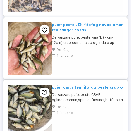
domiciliu in judetul
Cluj,Salaj,Bistrita,Zalau,Baia
mare,Dej,Beclean,Gherla,Turda,Campia
turzii,Mures,Aiud,Alba ...
puiet peste LIN fitofag novac amur
ten sanger cosas
De vanzare puiet peste vara 1: (7 cm-
12cm) crap comun,crap oglinda,crap
spaniol,crap de dunare,crap buffalo,crap
Dej, Cluj
frasinet,cteno
1 ianuarie
amur,fitofag,novac,sanger,somn
european,LIN,livrare la domiciliu in judetul
Cluj,Salaj,Bistrita,Zalau,Baia
mare,Dej,Beclean,Gherla,Turda,Campia
turzii,Mures,Aiud,Alba Iulia,Orastie,Satu ...
puiet amur ten fitofag peste crap ogl
De vanzare puiet peste CRAP
oglinda,comun,spaniol,frasinet,buffalo americ
iaz helesteu lac balta, : dimensiuni : 4-6 cm sau ,
Dej, Cluj
judetul Cluj,Salaj,Bistrita,Jibou,Zalau,Baia
1 ianuarie
mare,Dej,Beclean,Gherla,Turda,Campia turzii,M
Iulia,Orastie,Satu
mare,Timisoara,Harghita,Oradea,Hunedoara,Si