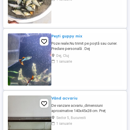
mare,Dej,Beclean,Gherla,Turda,Campia turzii,M
Iulia,Orastie,Satu
mare,Timisoara,Harghita,Oradea,Hunedoara,Si
...
Pești guppy mix
Poze reale.Nu trimit pe poștă sau curier.
Predare personală . Dej
Dej, Cluj
1 ianuarie
Vând acvariu
De vanzare acvariu ,dimensiuni
aproximative 140x45x28 cm. Preț
negociabil.
Sector 5, Bucuresti
1 ianuarie