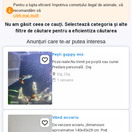
Pentru a lupta eficient împotriva comerțului ilegal de animale, vă
recomandăm să
citiți mai mult
Nu am găsit ceea ce cauți.
Selectează categoria și alte
filtre de căutare pentru a eficientiza căutarea
Anunțuri care te-ar putea interesa
Pești guppy mix
Poze reale.Nu trimit pe poștă sau curier.
Predare personală . Dej
Dej, Cluj
1 ianuarie
Vând acvariu
De vanzare acvariu ,dimensiuni
aproximative 140x45x28 cm. Preț