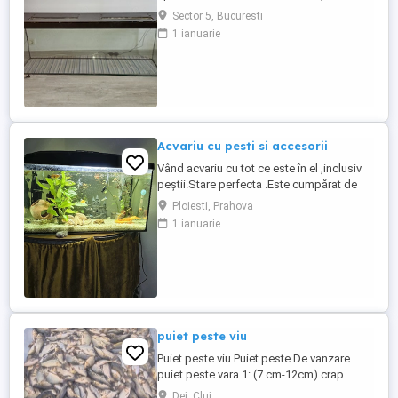
negociabil.
Sector 5, Bucuresti
1 ianuarie
Acvariu cu pesti si accesorii
Vând acvariu cu tot ce este în el ,inclusiv
peștii.Stare perfecta .Este cumpărat de
doua luni.Motivul pentru care îl vând este
Ploiesti, Prahova
că trebuie sa plec din țară pentru o
1 ianuarie
perioadă .
puiet peste viu
Puiet peste viu Puiet peste De vanzare
puiet peste vara 1: (7 cm-12cm) crap
comun,crap oglinda,crap spaniol,cteno
Dej, Cluj