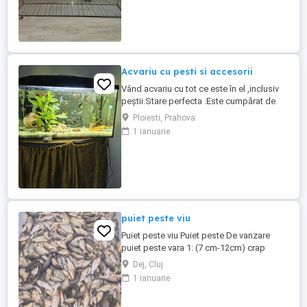
Acvariu cu pesti si accesorii
Vând acvariu cu tot ce este în el ,inclusiv
peștii.Stare perfecta .Este cumpărat de
doua luni.Motivul pentru care îl vând este
Ploiesti, Prahova
că trebuie sa plec din țară pentru o
1 ianuarie
perioadă .
puiet peste viu
Puiet peste viu Puiet peste De vanzare
puiet peste vara 1: (7 cm-12cm) crap
comun,crap oglinda,crap spaniol,cteno
Dej, Cluj
amur,caras pentru
1 ianuarie
rapitor,fitofag,novac,sanger,somn
european,in curand si Salau :livrare la