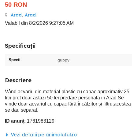
50
RON
Arad
,
Arad
Valabil din 8/2/2026 9:27:05 AM
Specificații
Specii
guppy
Descriere
Vând acvariu din material plastic cu capac aproximativ 25
litri pret doar astăzi 50 lei predare personala in Arad.Se
vinde doar acvariul cu capac fără încălzitor și filtru,acestea
se dau separat.
ID anunț
: 1761983129
Vezi detalii pe animalutul.ro