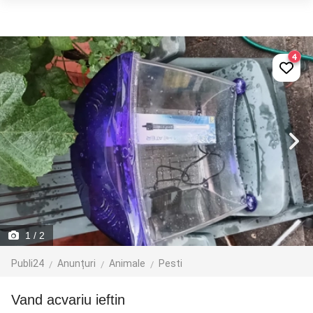
4
1
/ 2
Publi24
Anunțuri
Animale
Pesti
Vand acvariu ieftin