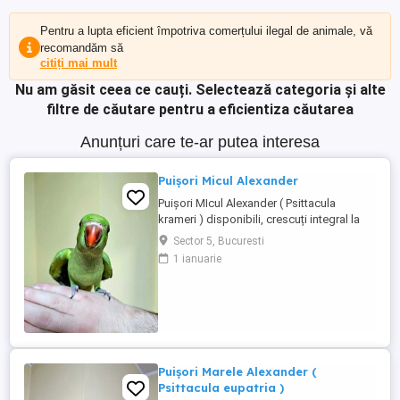
Pentru a lupta eficient împotriva comerțului ilegal de animale, vă
recomandăm să
citiți mai mult
Nu am găsit ceea ce cauți.
Selectează categoria și alte
filtre de căutare pentru a eficientiza căutarea
Anunțuri care te-ar putea interesa
Puișori Micul Alexander
Puișori MIcul Alexander ( Psittacula
krameri ) disponibili, crescuți integral la
seringă de la vârsta de 10 12 zile, moment
Sector 5, Bucuresti
în care sunt și inelați cu inelele Asociației
1 ianuarie
Ornitologice Române, din care fac parte.
Fiecare pui este obișnuit cu contactul
permanent cu oamenii, este manipulat
zilnic și crescut ...
Puișori Marele Alexander (
Psittacula eupatria )