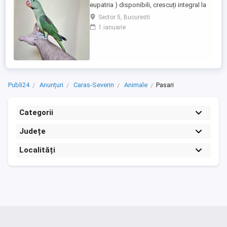
eupatria ) disponibili, crescuți integral la
seringă de la vârsta de 10 12 zile, moment
Sector 5, Bucuresti
în care sunt și inelați cu inelele Asociației
1 ianuarie
Ornitologice Române, din care fac parte.
Fiecare pui este obișnuit cu contactul
permanent cu oamenii, este manipulat
zilnic și crescut ...
Publi24
Anunțuri
Caras-Severin
Animale
Pasari
Categorii
Județe
Localități