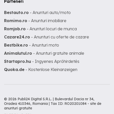
Parteneri
Bestauto.ro
- Anunturi auto/moto
Romimo.ro
- Anunturi imobiliare
Romjob.ro
- Anunturi locuri de munca
Cazare24.ro
- Anunturi cu oferte de cazare
Bestbike.ro
- Anunturi moto
Animalutul.ro
- Anunturi gratuite animale
Startapro.hu
- Ingyenes Apróhirdetés
Quoka.de
- Kostenlose Kleinanzeigen
© 2026 Publi24 Digital S.R.L. | Bulevardul Dacia nr 34,
Oradea 410346, Romania | Tax ID: RO20201084 -
site de
anunturi gratuite