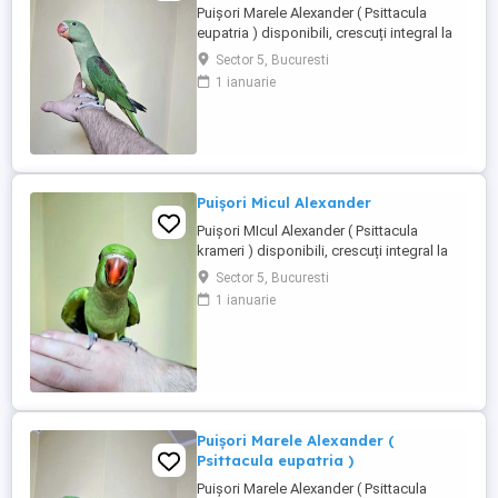
Puișori Marele Alexander ( Psittacula
eupatria ) disponibili, crescuți integral la
seringă de la vârsta de 10 12 zile, moment
Sector 5, Bucuresti
în care sunt și inelați cu inelele Asociației
1 ianuarie
Ornitologice Române, din care fac parte.
Fiecare pui este obișnuit cu contactul
permanent cu oamenii, este manipulat
zilnic și crescut ...
Puișori Micul Alexander
Puișori MIcul Alexander ( Psittacula
krameri ) disponibili, crescuți integral la
seringă de la vârsta de 10 12 zile, moment
Sector 5, Bucuresti
în care sunt și inelați cu inelele Asociației
1 ianuarie
Ornitologice Române, din care fac parte.
Fiecare pui este obișnuit cu contactul
permanent cu oamenii, este manipulat
zilnic și crescut ...
Puișori Marele Alexander (
Psittacula eupatria )
Puișori Marele Alexander ( Psittacula