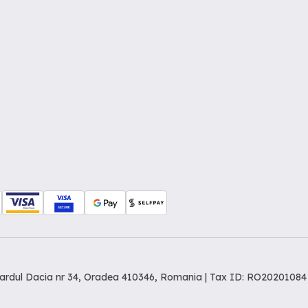
levardul Dacia nr 34, Oradea 410346, Romania | Tax ID: RO20201084