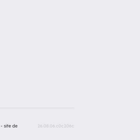
 -
site de
26.08.06.c0c206c