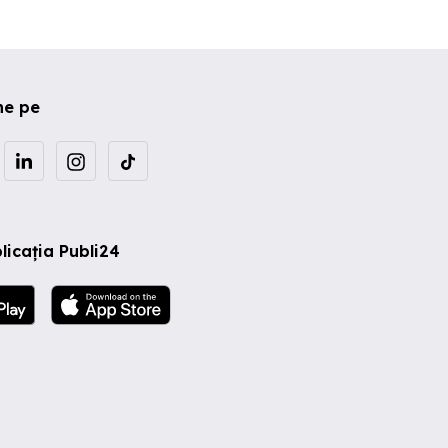
ne pe
licația Publi24