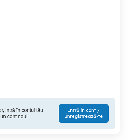
Vând porumbei voiajori
Porumbei de Curse Linie
Persusi și nimfe pui și
Arden
Saucesti
Bacau
15 RON
10 EUR
5
r, intră în contul tău
Intră în cont /
Înregistrează-te
 un cont nou!