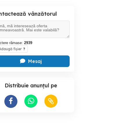
ntactează vânzătorul
ctere rămase:
2939
daugă fișier
?
Mesaj
Distribuie anunțul pe