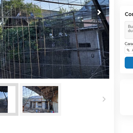
Co
Cara
A