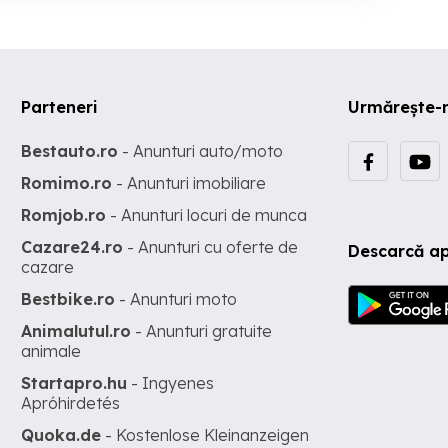
Parteneri
Urmărește-
Bestauto.ro
- Anunturi auto/moto
Romimo.ro
- Anunturi imobiliare
Romjob.ro
- Anunturi locuri de munca
Cazare24.ro
- Anunturi cu oferte de
Descarcă ap
cazare
Bestbike.ro
- Anunturi moto
Animalutul.ro
- Anunturi gratuite
animale
Startapro.hu
- Ingyenes
Apróhirdetés
Quoka.de
- Kostenlose Kleinanzeigen