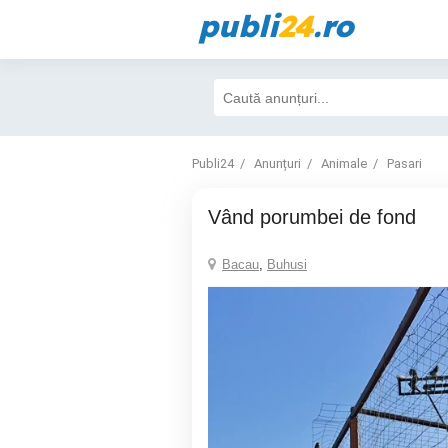
publi
24
.ro
Publi24
Anunțuri
Animale
Pasari
Vând porumbei de fond
Bacau
,
Buhusi