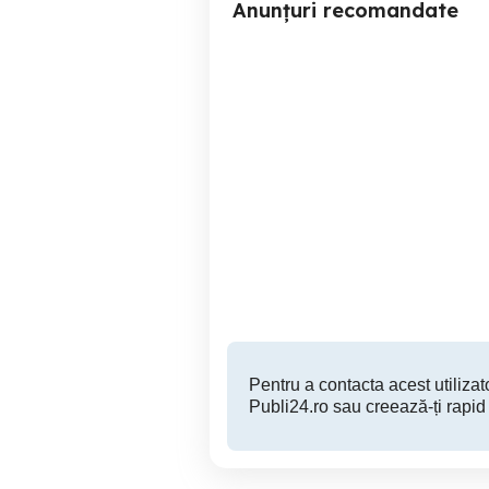
Anunțuri recomandate
Vând 30 porumbei voiajori
Saucesti
15 RON
Pentru a contacta acest utilizato
Publi24.ro sau creează-ți rapid