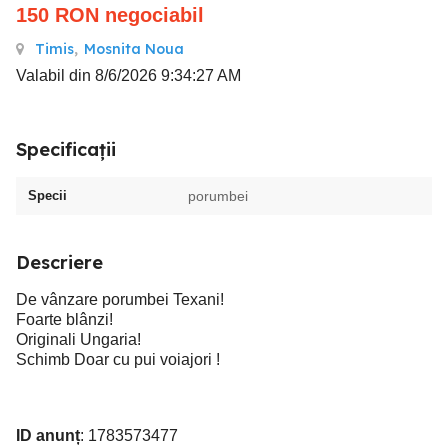
150
RON
negociabil
Timis
,
Mosnita Noua
Valabil din 8/6/2026 9:34:27 AM
Specificații
Specii
porumbei
Descriere
De vânzare porumbei Texani!
Foarte blânzi!
Originali Ungaria!
Schimb Doar cu pui voiajori !
ID anunț
: 1783573477