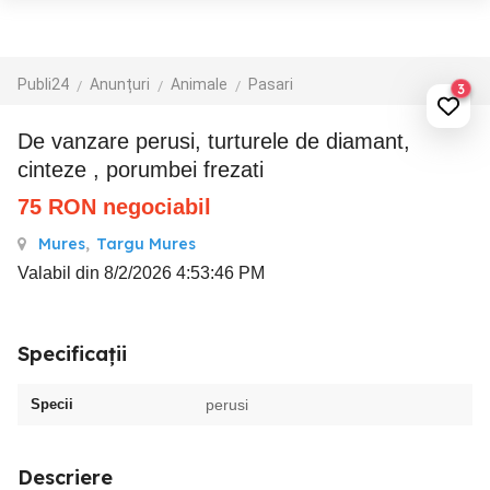
Publi24
Anunțuri
Animale
Pasari
3
De vanzare perusi, turturele de diamant,
cinteze , porumbei frezati
75
RON
negociabil
Mures
,
Targu Mures
Valabil din 8/2/2026 4:53:46 PM
Specificații
Specii
perusi
Descriere