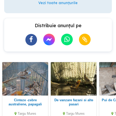
Vezi toate anunțurile
Distribuie anunțul pe
Cinteze -zebre
De vanzare fazani si alte
Pui de 
australiene, papagali
pasari
perusi, fazani aurii și
rate....9 caroline si mute
Targu Mures
Targu Mures