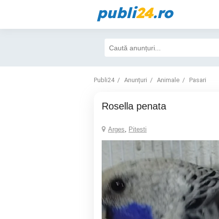
publi
24
.ro
Publi24
Anunțuri
Animale
Pasari
rosella penata
Arges
,
Pitesti