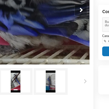
Co
Cara
A