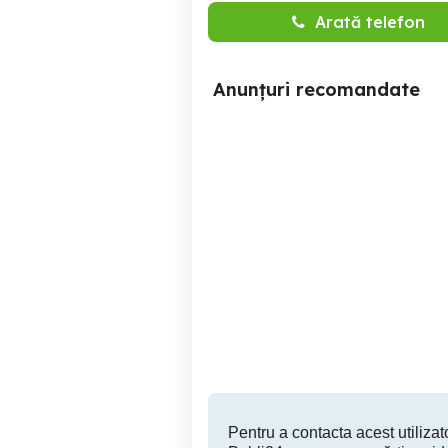
Arată telefon
Anunțuri recomandate
porumbei americani AGH
vînd sau schimb.
Oarja
150 RON
Pentru a contacta acest utilizato