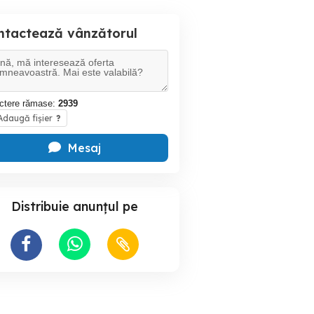
ntactează vânzătorul
ctere rămase:
2939
daugă fișier
?
Mesaj
Distribuie anunțul pe