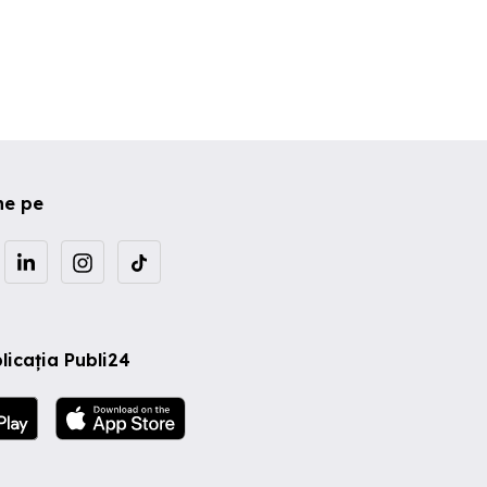
ne pe
licația Publi24