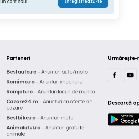
Înregistrează-te
 un cont nou!
Parteneri
Urmărește-
Bestauto.ro
- Anunturi auto/moto
Romimo.ro
- Anunturi imobiliare
Romjob.ro
- Anunturi locuri de munca
Cazare24.ro
- Anunturi cu oferte de
Descarcă ap
cazare
Bestbike.ro
- Anunturi moto
Animalutul.ro
- Anunturi gratuite
animale