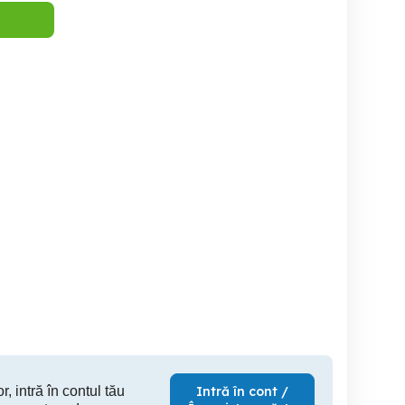
porumbei frumosi
Boboci de rata cayuga de
m
vânzare
Oarja
Uda
25 RON
250 RON
1,
r, intră în contul tău
Intră în cont /