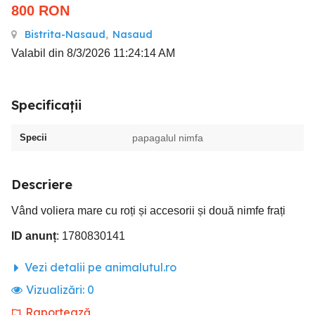
800
RON
Bistrita-Nasaud
,
Nasaud
Valabil din 8/3/2026 11:24:14 AM
Specificații
Specii
papagalul nimfa
Descriere
Vând voliera mare cu roți și accesorii și două nimfe frați
ID anunț
: 1780830141
Vezi detalii pe animalutul.ro
Vizualizări:
0
Raportează