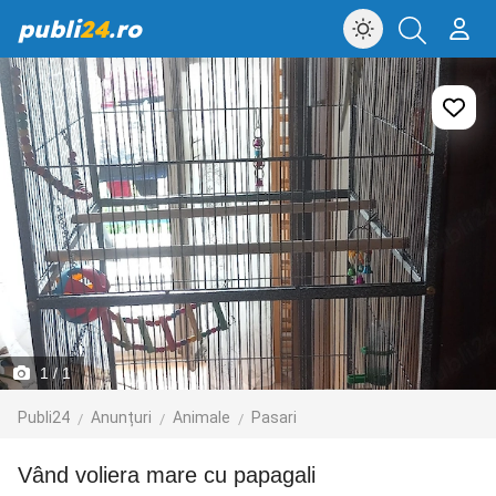
publi
24
.ro
1
/ 1
Publi24
Anunțuri
Animale
Pasari
Vând voliera mare cu papagali