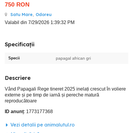
750
RON
Satu Mare
,
Odoreu
Valabil din 7/29/2026 1:39:32 PM
Specificații
Specii
papagal african gri
Descriere
Vând Papagali Rege tineret 2025 inelați crescut în voliere
externe și pe timp de iarnă și pereche matură
reproducătoare
ID anunț
: 1773177368
Vezi detalii pe animalutul.ro