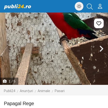
publi
24
.ro
1
/ 5
Publi24
Anunțuri
Animale
Pasari
Papagal Rege