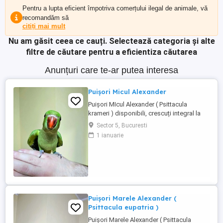
Pentru a lupta eficient împotriva comerțului ilegal de animale, vă
recomandăm să
citiți mai mult
Nu am găsit ceea ce cauți.
Selectează categoria și alte
filtre de căutare pentru a eficientiza căutarea
Anunțuri care te-ar putea interesa
Puișori Micul Alexander
Puișori MIcul Alexander ( Psittacula
krameri ) disponibili, crescuți integral la
seringă de la vârsta de 10 12 zile, moment
Sector 5, Bucuresti
în care sunt și inelați cu inelele Asociației
1 ianuarie
Ornitologice Române, din care fac parte.
Fiecare pui este obișnuit cu contactul
permanent cu oamenii, este manipulat
zilnic și crescut ...
Puișori Marele Alexander (
Psittacula eupatria )
Puișori Marele Alexander ( Psittacula