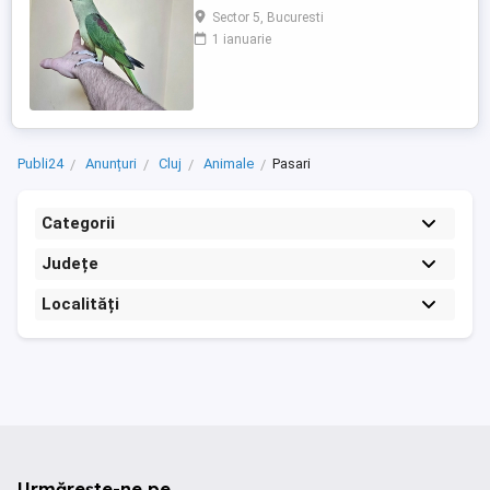
seringă de la vârsta de 10 12 zile, moment
Sector 5, Bucuresti
în care sunt și inelați cu inelele Asociației
1 ianuarie
Ornitologice Române, din care fac parte.
Fiecare pui este obișnuit cu contactul
permanent cu oamenii, este manipulat
zilnic și crescut ...
Publi24
Anunțuri
Cluj
Animale
Pasari
Categorii
Județe
Localități
Urmărește-ne pe