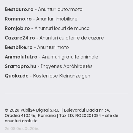
Bestauto.ro
- Anunturi auto/moto
Romimo.ro
- Anunturi imobiliare
Romjob.ro
- Anunturi locuri de munca
Cazare24.ro
- Anunturi cu oferte de cazare
Bestbike.ro
- Anunturi moto
Animalutul.ro
- Anunturi gratuite animale
Startapro.hu
- Ingyenes Apróhirdetés
Quoka.de
- Kostenlose Kleinanzeigen
© 2026 Publi24 Digital S.R.L. | Bulevardul Dacia nr 34,
Oradea 410346, Romania | Tax ID: RO20201084 -
site de
anunturi gratuite
26.08.06.c0c206c