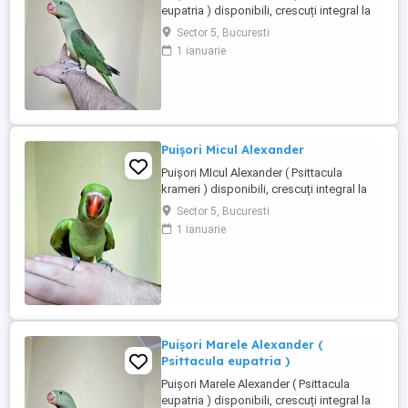
eupatria ) disponibili, crescuți integral la
seringă de la vârsta de 10 12 zile, moment
Sector 5, Bucuresti
în care sunt și inelați cu inelele Asociației
1 ianuarie
Ornitologice Române, din care fac parte.
Fiecare pui este obișnuit cu contactul
permanent cu oamenii, este manipulat
zilnic și crescut ...
Puișori Micul Alexander
Puișori MIcul Alexander ( Psittacula
krameri ) disponibili, crescuți integral la
seringă de la vârsta de 10 12 zile, moment
Sector 5, Bucuresti
în care sunt și inelați cu inelele Asociației
1 ianuarie
Ornitologice Române, din care fac parte.
Fiecare pui este obișnuit cu contactul
permanent cu oamenii, este manipulat
zilnic și crescut ...
Puișori Marele Alexander (
Psittacula eupatria )
Puișori Marele Alexander ( Psittacula
eupatria ) disponibili, crescuți integral la