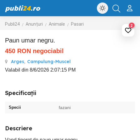
publi
24
.ro
Publi24
Anunțuri
Animale
Pasari
2
Paun umar negru.
450
RON
negociabil
Arges
,
Campulung-Muscel
Valabil din 8/6/2026 2:07:15 PM
Specificații
Specii
fazani
Descriere
Vand tineret de paun umar negru