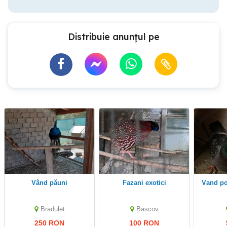
Distribuie anunțul pe
Vând păuni
Fazani exotici
vand p
Bradulet
Bascov
250 RON
100 RON