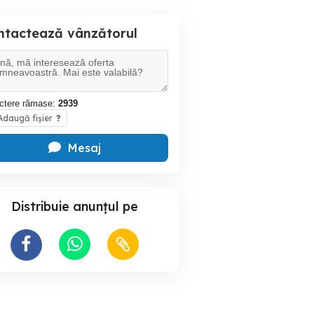
ntactează vânzătorul
ctere rămase:
2939
daugă fișier
?
Mesaj
Distribuie anunțul pe