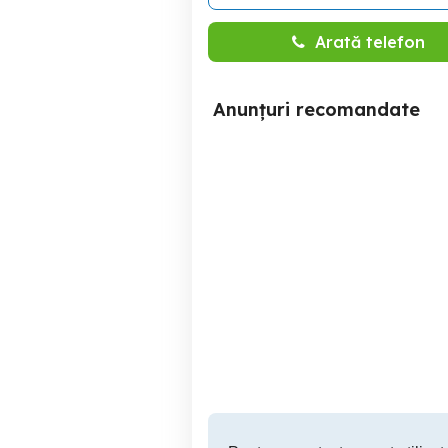
Arată telefon
Anunțuri recomandate
Yorkshire terrier
Sector 6
1,300 RON