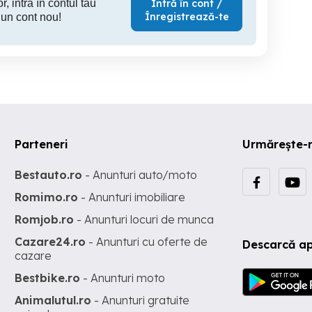
r, intră în contul tău
Intră în cont /
Înregistrează-te
 un cont nou!
Parteneri
Urmărește-
Bestauto.ro
- Anunturi auto/moto
Romimo.ro
- Anunturi imobiliare
Romjob.ro
- Anunturi locuri de munca
Cazare24.ro
- Anunturi cu oferte de
Descarcă ap
cazare
Bestbike.ro
- Anunturi moto
Animalutul.ro
- Anunturi gratuite