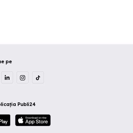
ne pe
licația Publi24