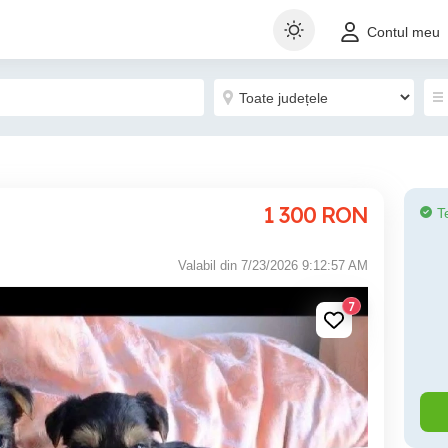
Contul meu
1 300
RON
T
Valabil din 7/23/2026 9:12:57 AM
7