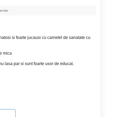
errier
natosi si foarte jucausi cu carnetel de sanatate cu
ie mica
nu lasa par si sunt foarte usor de educat.