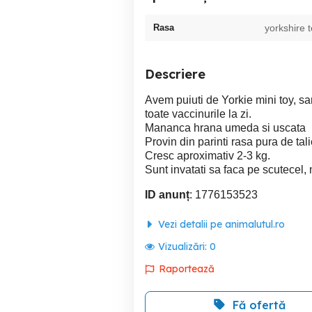
Rasa
yorkshire t
Descriere
Avem puiuti de Yorkie mini toy, sa
toate vaccinurile la zi.
Mananca hrana umeda si uscata
Provin din parinti rasa pura de tal
Cresc aproximativ 2-3 kg.
Sunt invatati sa faca pe scutecel, 
ID anunț
: 1776153523
Vezi detalii pe animalutul.ro
Vizualizări:
0
Raportează
Fă ofertă