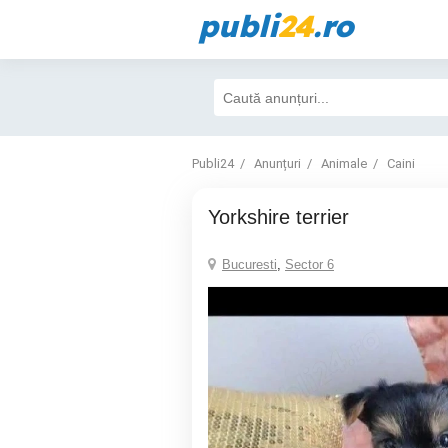
publi
24
.ro
Publi24
Anunțuri
Animale
Caini
Yorkshire terrier
Bucuresti
,
Sector 6