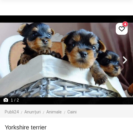
4
1
/ 2
Publi24
Anunțuri
Animale
Caini
Yorkshire terrier