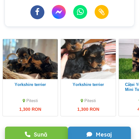
Yorkshire terrier
Yorkshire terrier
Căței Yorkshire Terrier
Mini T
conditii
Pitesti
Pitesti
1,300 RON
1,300 RON
Sună
Mesaj