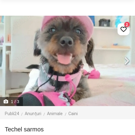
2
1
/ 3
Publi24
Anunțuri
Animale
Caini
Techel sarmos