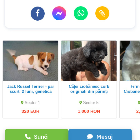
Jack Russel Terrier - par
Căței ciobănesc corb
Firma Autorizata-
scurt, 2 luni, genetică
originali din părinți
Ciobane
superioară
foarte buni de pază
Alabai-G
Sector 1
Sector 5
Factura,
320 EUR
1,000 RON
2
Sună
Mesaj