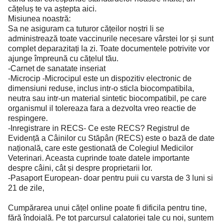
cățeluș te va aștepta aici.
Misiunea noastră:
Sa ne asiguram ca tuturor cățeilor noștri li se
administrează toate vaccinurile necesare vârstei lor și sunt
complet deparazitați la zi. Toate documentele potrivite vor
ajunge împreună cu cățelul tău.
-Carnet de sanatate inseriat
-Microcip -Microcipul este un dispozitiv electronic de
dimensiuni reduse, inclus intr-o sticla biocompatibila,
neutra sau intr-un material sintetic biocompatibil, pe care
organismul il tolereaza fara a dezvolta vreo reactie de
respingere.
-Inregistrare in RECS- Ce este RECS? Registrul de
Evidență a Câinilor cu Stăpân (RECS) este o bază de date
națională, care este gestionată de Colegiul Medicilor
Veterinari. Aceasta cuprinde toate datele importante
despre câini, cât și despre proprietarii lor.
-Pasaport European- doar pentru puii cu varsta de 3 luni si
21 de zile,
Cumpărarea unui cățel online poate fi dificila pentru tine,
fără îndoială. Pe tot parcursul calatoriei tale cu noi, suntem