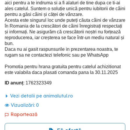
aici pentru a te indruma si a fi alaturi de tine dupa ce ti-ai
ales catelul. Suntem o soluție unică pentru iubitorii de câini
pentru a găsi câini și căței de vânzare.
Acesta este singurul loc unde puteți căuta câini de vânzare
în Romania de la crescători de câini înregistrați respectați
și informați. Ne asigurăm că crescătorii noștri nu forțează
reproducerea, iar creșterea se face într-un mediu natural și
bun.
Daca nu ai gasit raspunsurile in prezentarea noastra, te
rugam sa ne contactezi telefonic sau pe WhatsApp
Promotia pentru hrana gratuita pentru catelul achizitionat
este valabila daca plasati comanda pana la 30.11.2025
ID anunț
: 1762323349
Vezi detalii pe animalutul.ro
Vizualizări:
0
Raportează