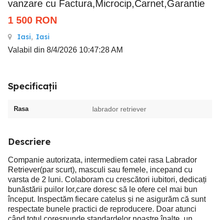
vanzare cu Factura,Microcip,Carnet,Garantie
1 500
RON
Iasi
,
Iasi
Valabil din 8/4/2026 10:47:28 AM
Specificații
Rasa
labrador retriever
Descriere
Companie autorizata, intermediem catei rasa Labrador
Retriever(par scurt), masculi sau femele, incepand cu
varsta de 2 luni. Colaboram cu crescători iubitori, dedicați
bunăstării puilor lor,care doresc să le ofere cel mai bun
început. Inspectăm fiecare catelus și ne asigurăm că sunt
respectate bunele practici de reproducere. Doar atunci
când totul corespunde standardelor noastre înalte, un