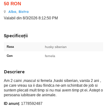
50
RON
Alba
,
Bistra
Valabil din 8/3/2026 8:12:50 PM
Specificații
Rasa
husky siberian
Gen
femela
Descriere
Am 2 caini ,mascul si femela ,haski siberian, varsta 2 ani ,
pe care vreau sa ii dau fiindca ne-am schimbat de job si
suntem plecati mult timp si nu mai avem timp pt ei. Astept o
persoana iubitoare de animale.
ID anunț
: 1778592487