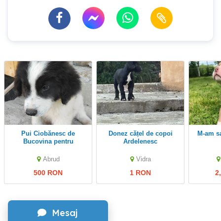
Pui Ciobănesc de
Donez cățel de copoi
M-am saturat de parinti
Bucovina pentru
Ardelenesc
proprietari responsabili
Abrud
Vidra
500 RON
1 RON
2
Mesaj