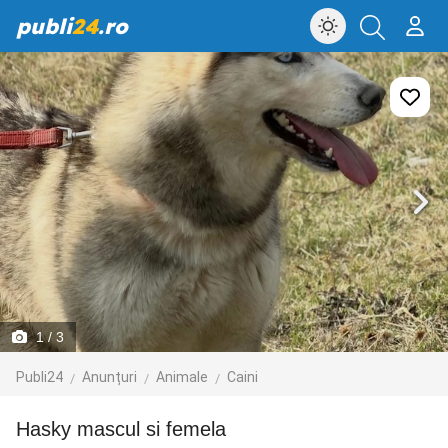
publi
24
.ro
1
/ 3
Publi24
Anunțuri
Animale
Caini
Hasky mascul si femela