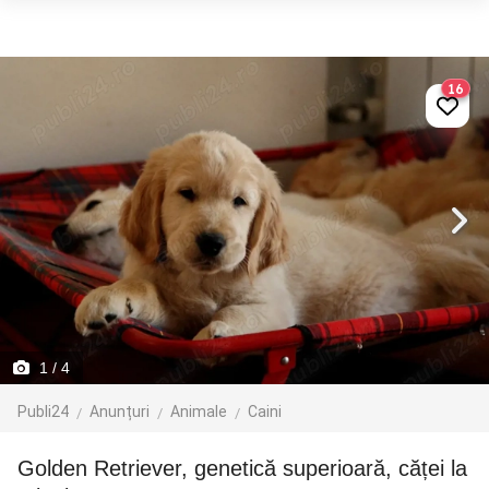
16
1
/ 4
Publi24
Anunțuri
Animale
Caini
Golden Retriever, genetică superioară, căței la