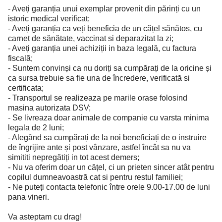
- Aveți garanția unui exemplar provenit din părinți cu un
istoric medical verificat;
- Aveți garanția ca veți beneficia de un cățel sănătos, cu
carnet de sănătate, vaccinat si deparazitat la zi;
- Aveți garanția unei achiziții in baza legală, cu factura
fiscală;
- Suntem convinși ca nu doriți sa cumpărați de la oricine și
ca sursa trebuie sa fie una de încredere, verificată si
certificata;
- Transportul se realizeaza pe marile orase folosind
masina autorizata DSV;
- Se livreaza doar animale de companie cu varsta minima
legala de 2 luni;
- Alegând sa cumpărați de la noi beneficiați de o instruire
de îngrijire ante și post vânzare, astfel încât sa nu va
simititi nepregătiți in tot acest demers;
- Nu va oferim doar un cățel, ci un prieten sincer atât pentru
copilul dumneavoastră cat si pentru restul familiei;
- Ne puteți contacta telefonic între orele 9.00-17.00 de luni
pana vineri.
Va asteptam cu drag!