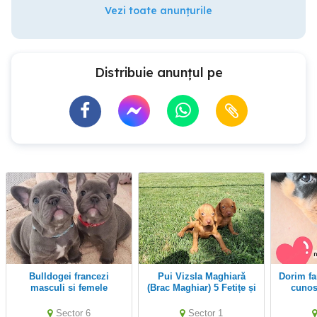
Vezi toate anunțurile
Distribuie anunțul pe
Bulldogei francezi
Pui Vizsla Maghiară
Dorim familii iubitoare si
masculi si femele
(Brac Maghiar) 5 Fetițe și
cunosc
4 Băieței
Sector 6
Sector 1