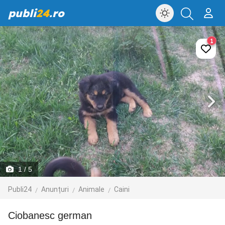
publi
24
.ro
1
1
/ 5
Publi24
Anunțuri
Animale
Caini
Ciobanesc german