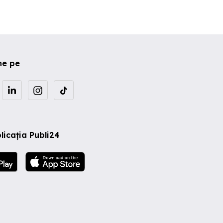
ne pe
licația Publi24