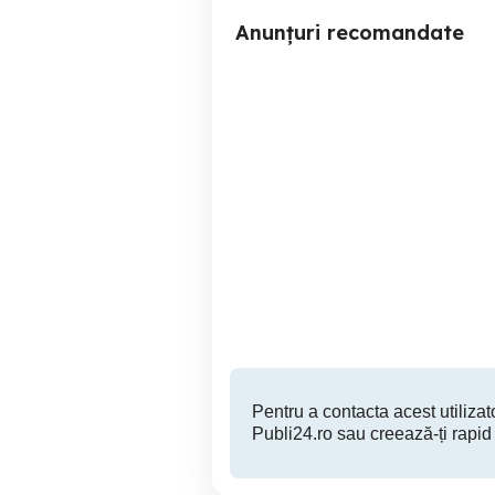
Anunțuri recomandate
vând 9 câini și pui
Zimandu Nou
3 RON
Pentru a contacta acest utilizato
Publi24.ro sau creează-ți rapid