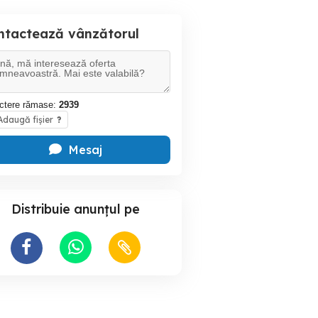
ntactează vânzătorul
ctere rămase:
2939
daugă fișier
?
Mesaj
Distribuie anunțul pe