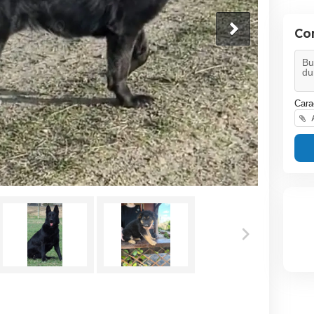
Co
Cara
A