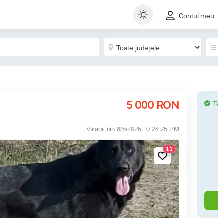
Contul meu
5 000
RON
T
Valabil din 8/6/2026 10:24:25 PM
11