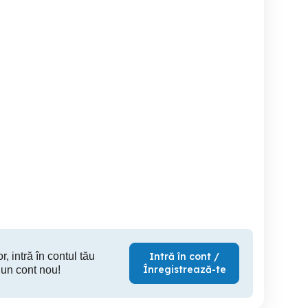
Donez 2 masculi
Femela ciobanesc german
Vând Mascul Ciobanesc de
ciobănesc german cu
Bu
carnet de sanatate
Barzava
Iratosu
800 RON
700 RON
80
r, intră în contul tău
Intră în cont /
Înregistrează-te
 un cont nou!