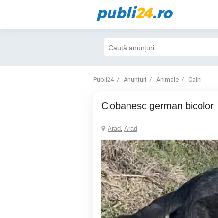
publi
24
.ro
Publi24
Anunțuri
Animale
Caini
Ciobanesc german bicolor
Arad
,
Arad