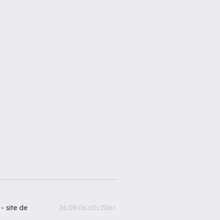
 -
site de
26.08.06.c0c206c