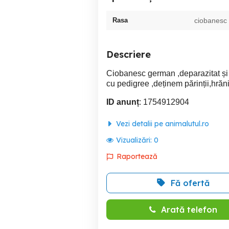
Rasa
ciobanesc
Descriere
Ciobanesc german ,deparazitat și v
cu pedigree ,deținem părinții,hrăniț
ID anunț
: 1754912904
Vezi detalii pe animalutul.ro
Vizualizări:
0
Raportează
Fă ofertă
Arată telefon