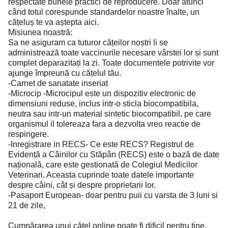
respectate bunele practici de reproducere. Doar atunci
când totul corespunde standardelor noastre înalte, un
cățeluș te va aștepta aici.
Misiunea noastră:
Sa ne asiguram ca tuturor cățeilor noștri li se
administrează toate vaccinurile necesare vârstei lor și sunt
complet deparazitați la zi. Toate documentele potrivite vor
ajunge împreună cu cățelul tău.
-Carnet de sanatate inseriat
-Microcip -Microcipul este un dispozitiv electronic de
dimensiuni reduse, inclus intr-o sticla biocompatibila,
neutra sau intr-un material sintetic biocompatibil, pe care
organismul il tolereaza fara a dezvolta vreo reactie de
respingere.
-Inregistrare in RECS- Ce este RECS? Registrul de
Evidență a Câinilor cu Stăpân (RECS) este o bază de date
națională, care este gestionată de Colegiul Medicilor
Veterinari. Aceasta cuprinde toate datele importante
despre câini, cât și despre proprietarii lor.
-Pasaport European- doar pentru puii cu varsta de 3 luni si
21 de zile,
Cumpărarea unui cățel online poate fi dificil pentru tine,