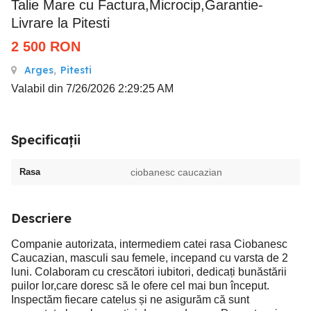
Talie Mare cu Factura,Microcip,Garantie-
Livrare la Pitesti
2 500
RON
Arges
,
Pitesti
Valabil din 7/26/2026 2:29:25 AM
Specificații
Rasa
ciobanesc caucazian
Descriere
Companie autorizata, intermediem catei rasa Ciobanesc
Caucazian, masculi sau femele, incepand cu varsta de 2
luni. Colaboram cu crescători iubitori, dedicați bunăstării
puilor lor,care doresc să le ofere cel mai bun început.
Inspectăm fiecare catelus și ne asigurăm că sunt