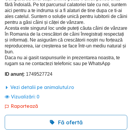
fără îndoială. Pe tot parcursul calatoriei tale cu noi, suntem
aici pentru a te indruma si a fi alaturi de tine dupa ce ti-ai
ales catelul. Suntem o soluție unică pentru iubitorii de câini
pentru a găsi câini și căței de vânzare.
Acesta este singurul loc unde puteți căuta câini de vânzare
în Romania de la crescători de câini înregistrați respectați
și informați. Ne asigurăm că crescătorii noștri nu forțează
reproducerea, iar creșterea se face într-un mediu natural și
bun.
Daca nu ai gasit raspunsurile in prezentarea noastra, te
rugam sa ne contactezi telefonic sau pe WhatsApp
ID anunț
: 1749527724
Vezi detalii pe animalutul.ro
Vizualizări:
0
Raportează
Fă ofertă