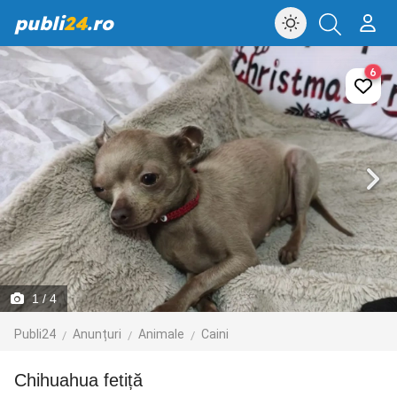
publi
24
.ro
6
1
/ 4
Publi24
Anunțuri
Animale
Caini
Chihuahua fetiță