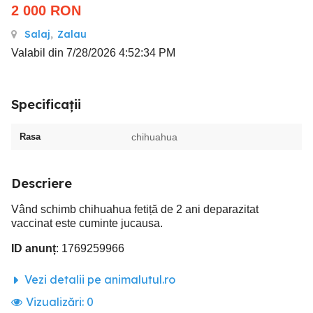
2 000
RON
Salaj
,
Zalau
Valabil din 7/28/2026 4:52:34 PM
Specificații
Rasa
chihuahua
Descriere
Vând schimb chihuahua fetiță de 2 ani deparazitat
vaccinat este cuminte jucausa.
ID anunț
: 1769259966
Vezi detalii pe animalutul.ro
Vizualizări:
0