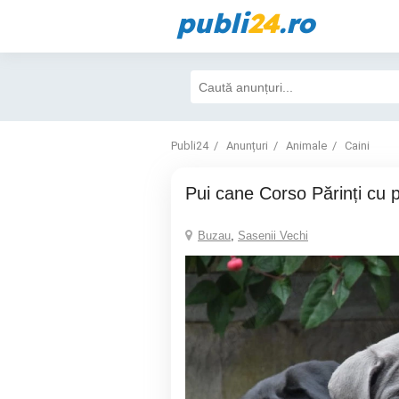
publi
24
.ro
Publi24
Anunțuri
Animale
Caini
Pui cane Corso Părinți cu 
Buzau
,
Sasenii Vechi