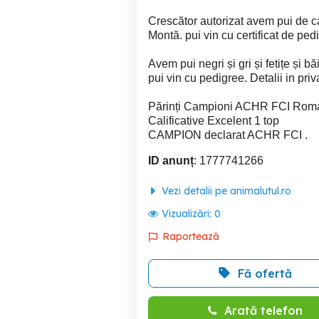
Crescător autorizat avem pui de ca
Montă. pui vin cu certificat de pedig
Avem pui negri și gri și fetițe și bă
pui vin cu pedigree. Detalii in priv
Părinți Campioni ACHR FCI Rom
Calificative Excelent 1 top
CAMPION declarat ACHR FCI .
ID anunț
: 1777741266
Vezi detalii pe animalutul.ro
Vizualizări:
0
Raportează
Fă ofertă
Arată telefon