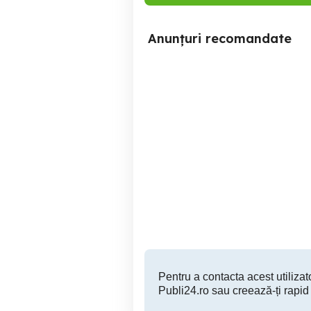
Anunțuri recomandate
Cane Corso, 3 ani deosebit
de bun
Buzau
10 RON
Pentru a contacta acest utilizato
Publi24.ro sau creează-ți rapid