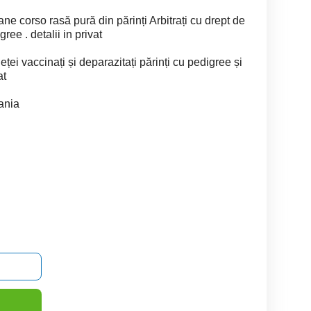
ne corso rasă pură din părinți Arbitrați cu drept de
ree . detalii in privat
ieței vaccinați și deparazitați părinți cu pedigree și
at
ania