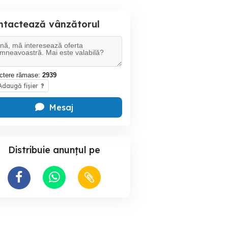
ntactează vânzătorul
ctere rămase:
2939
daugă fișier
?
Mesaj
Distribuie anunțul pe