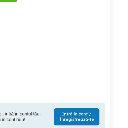
Catelusi Cane Corso
Pui cane carso cu
Catelusi de vanzare cane
pedigree
c
Buzau
Berca
700 EUR
1 EUR
25
r, intră în contul tău
Intră în cont /
Înregistrează-te
 un cont nou!