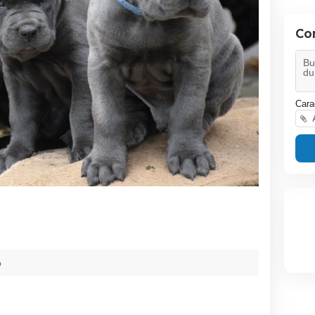
Co
Cara
A
o