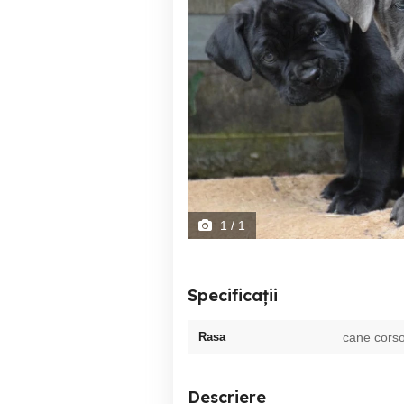
1
/ 1
Specificații
Rasa
cane cors
Descriere