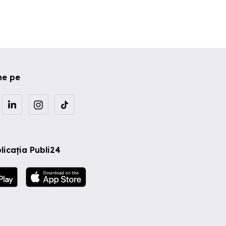
ne pe
licația Publi24