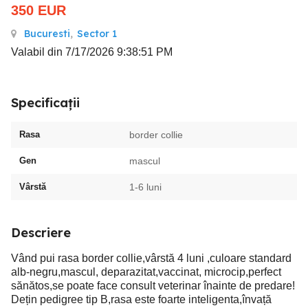
350
EUR
Bucuresti
,
Sector 1
Valabil din 7/17/2026 9:38:51 PM
Specificații
Rasa
border collie
Gen
mascul
Vârstă
1-6 luni
Descriere
Vând pui rasa border collie,vârstă 4 luni ,culoare standard
alb-negru,mascul, deparazitat,vaccinat, microcip,perfect
sănătos,se poate face consult veterinar înainte de predare!
Dețin pedigree tip B,rasa este foarte inteligenta,învață