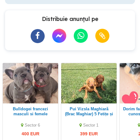
Distribuie anunțul pe
Bulldogei francezi
Pui Vizsla Maghiară
Dorim familii iubitoare si
masculi si femele
(Brac Maghiar) 5 Fetițe și
cunosc
4 Băieței
Sector 6
Sector 1
400 EUR
399 EUR