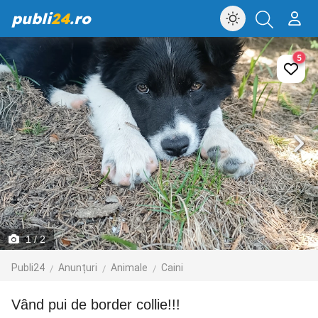
publi
24
.ro
5
1
/ 2
Publi24
Anunțuri
Animale
Caini
Vând pui de border collie!!!