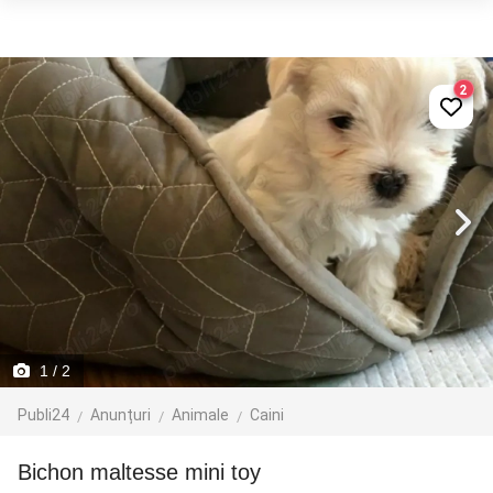
2
1
/ 2
Publi24
Anunțuri
Animale
Caini
Bichon maltesse mini toy