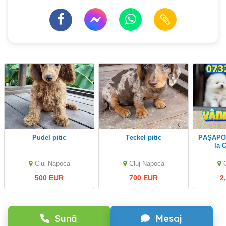
Pudel pitic
Teckel pitic
PAȘAPORT+HRANA+LIVRARE
la 
Pomer
Cluj-Napoca
Cluj-Napoca
Factura,
500 EUR
700 EUR
2
Sună
Mesaj