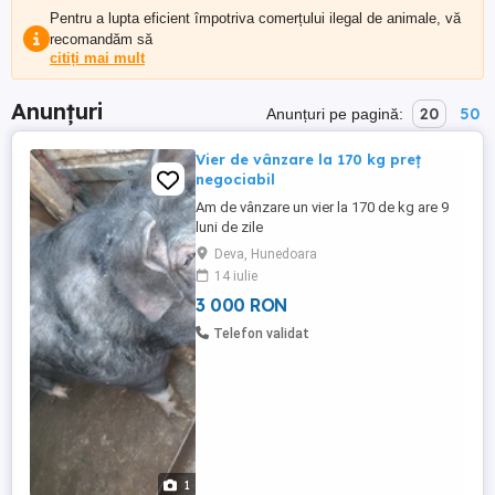
Pentru a lupta eficient împotriva comerțului ilegal de animale, vă
recomandăm să
citiți mai mult
Anunțuri
20
50
Anunțuri pe pagină:
Vier de vânzare la 170 kg preț
negociabil
Am de vânzare un vier la 170 de kg are 9
luni de zile
Deva, Hunedoara
14 iulie
3 000 RON
Telefon validat
1