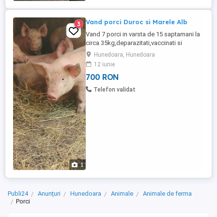
Vand porci Duroc si Marele Alb
3
Vand 7 porci in varsta de 15 saptamani la
circa 35kg,deparazitati,vaccinati si
castrati,detin 4 vieri si 3 femele.Pentru mai
Hunedoara, Hunedoara
multe detali contactatima in privat!
12 iunie
700 RON
Telefon validat
1
Publi24
Anunțuri
Hunedoara
Animale
Animale de ferma
Porci