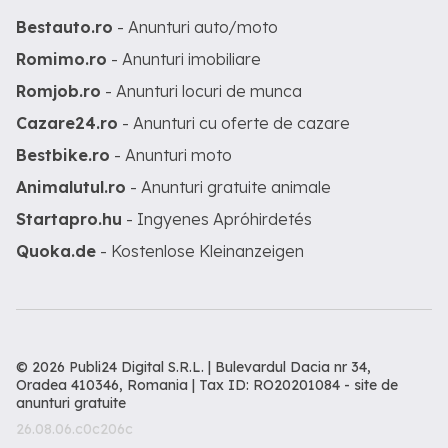
Bestauto.ro
- Anunturi auto/moto
Romimo.ro
- Anunturi imobiliare
Romjob.ro
- Anunturi locuri de munca
Cazare24.ro
- Anunturi cu oferte de cazare
Bestbike.ro
- Anunturi moto
Animalutul.ro
- Anunturi gratuite animale
Startapro.hu
- Ingyenes Apróhirdetés
Quoka.de
- Kostenlose Kleinanzeigen
© 2026 Publi24 Digital S.R.L. | Bulevardul Dacia nr 34,
Oradea 410346, Romania | Tax ID: RO20201084 -
site de
anunturi gratuite
26.08.06.c0c206c