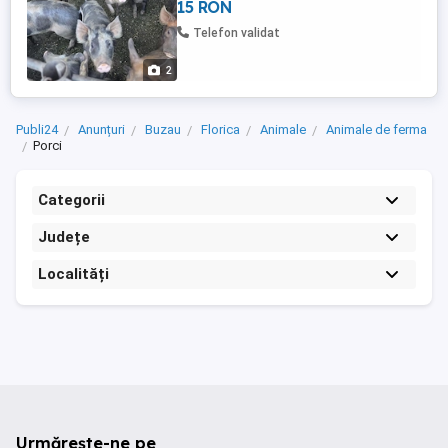
15 RON
Telefon validat
2
Publi24
Anunțuri
Buzau
Florica
Animale
Animale de ferma
Porci
Categorii
Județe
Localități
Urmărește-ne pe