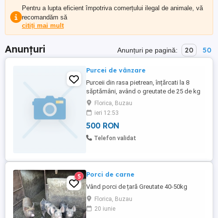
Pentru a lupta eficient împotriva comerțului ilegal de animale, vă
recomandăm să
citiți mai mult
Anunțuri
20
50
Anunțuri pe pagină:
Purcei de vânzare
Purceii din rasa pietrean, înțărcati la 8
săptămâni, având o greutate de 25 de kg
Florica, Buzau
ieri 12:53
500 RON
Telefon validat
Porci de carne
5
Vând porci de țară Greutate 40-50kg
Florica, Buzau
20 iunie