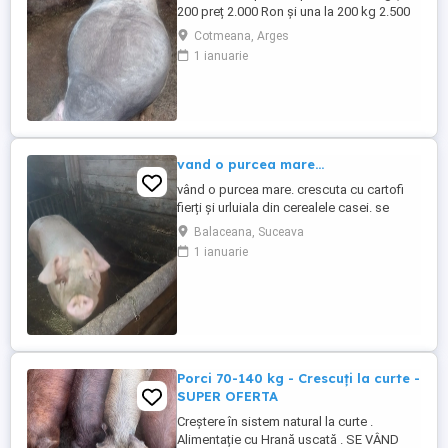
200 preț 2.000 Ron și una la 200 kg 2.500
Ron din montă artificială
Cotmeana, Arges
1 ianuarie
vand o purcea mare...
vând o purcea mare. crescuta cu cartofi
fierți și urluiala din cerealele casei. se
poate vedea in loc Bălăceana.
Balaceana, Suceava
1 ianuarie
Porci 70-140 kg - Crescuți la curte -
SUPER OFERTA
Creștere în sistem natural la curte .
Alimentație cu Hrană uscată . SE VÂND