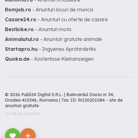
Romjob.ro
- Anunturi locuri de munca
Cazare24.ro
- Anunturi cu oferte de cazare
Bestbike.ro
- Anunturi moto
Animalutul.ro
- Anunturi gratuite animale
Startapro.hu
- Ingyenes Apróhirdetés
Quoka.de
- Kostenlose Kleinanzeigen
© 2026 Publi24 Digital S.R.L. | Bulevardul Dacia nr 34,
Oradea 410346, Romania | Tax ID: RO20201084 -
site de
anunturi gratuite
26.08.06.c0c206c