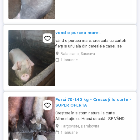
vand o purcea mare...
vând o purcea mare. crescuta cu cartofi
fierți și urluiala din cerealele casei. se
poate vedea in loc Bălăceana.
Balaceana, Suceava
1 ianuarie
Porci 70-140 kg - Crescuți la curte -
SUPER OFERTA
Creștere în sistem natural la curte .
Alimentație cu Hrană uscată . SE VÂND
TOȚI DAR ȘI LA BUCATĂ CA URMARE A
Targoviste, Dambovita
SCHIMBĂRII DOMICILIULUI . Pozele sunt
1 ianuarie
de aproximativ 2 luni făcute . Cei care mai