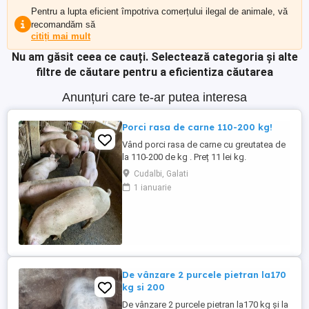
Pentru a lupta eficient împotriva comerțului ilegal de animale, vă
recomandăm să
citiți mai mult
Nu am găsit ceea ce cauți.
Selectează categoria și alte
filtre de căutare pentru a eficientiza căutarea
Anunțuri care te-ar putea interesa
Porci rasa de carne 110-200 kg!
Vând porci rasa de carne cu greutatea de
la 110-200 de kg . Preț 11 lei kg.
Cudalbi, Galati
1 ianuarie
De vânzare 2 purcele pietran la170
kg si 200
De vânzare 2 purcele pietran la170 kg și la