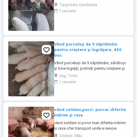
TOȚI DAR ȘI LA BUCATĂ CA URMARE A
Targoviste, Dambovita
SCHIMBĂRII DOMICILIULUI . Pozele sunt
1 ianuarie
de aproximativ 2 luni făcute . Cei care mai
sunt disponibili au mai crescut .
Vând purceluși de 9 săptămâni
pentru creștere și îngrășare, 450
buc.
Vând purceluși de 9 săptămâni, sănătoși
și bine îngrijiți, potriviți pentru creștere și
îngrășare. Sunt hrăniți corespunzător și
Sag, Timis
pot fi văzuți în localitatea Șag, județul
1 ianuarie
Timiș. Pentru detalii sunați.
vând soldani,porci. purcei..diferite
mărimi și rase
vând soldani si porci mari diferite mărimi
si rase ofer transport unde e nevoie
Cristian, Sibiu