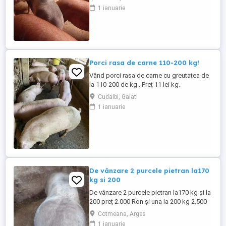
1 ianuarie
Porci rasa de carne 110-200 kg!
Vând porci rasa de carne cu greutatea de
la 110-200 de kg . Preț 11 lei kg.
Cudalbi, Galati
1 ianuarie
De vânzare 2 purcele pietran la170
kg si 200
De vânzare 2 purcele pietran la170 kg și la
200 preț 2.000 Ron și una la 200 kg 2.500
Ron din montă artificială
Cotmeana, Arges
1 ianuarie