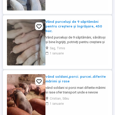
sunt disponibili au mai crescut .
Vând purceluși de 9 săptămâni
pentru creștere și îngrășare, 450
buc.
Vând purceluși de 9 săptămâni, sănătoși
și bine îngrijiți, potriviți pentru creștere și
îngrășare. Sunt hrăniți corespunzător și
Sag, Timis
pot fi văzuți în localitatea Șag, județul
1 ianuarie
Timiș. Pentru detalii sunați.
vând soldani,porci. purcei..diferite
mărimi și rase
vând soldani si porci mari diferite mărimi
si rase ofer transport unde e nevoie
Cristian, Sibiu
1 ianuarie