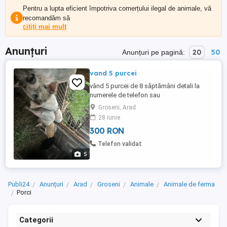
Pentru a lupta eficient împotriva comerțului ilegal de animale, vă
recomandăm să
citiți mai mult
Anunțuri
20
50
Anunțuri pe pagină:
vand 5 purcei
vând 5 purcei de 8 săptămâni detali la
numerele de telefon sau
Groseni, Arad
28 iunie
300 RON
Telefon validat
5
Publi24
Anunțuri
Arad
Groseni
Animale
Animale de ferma
Porci
Categorii