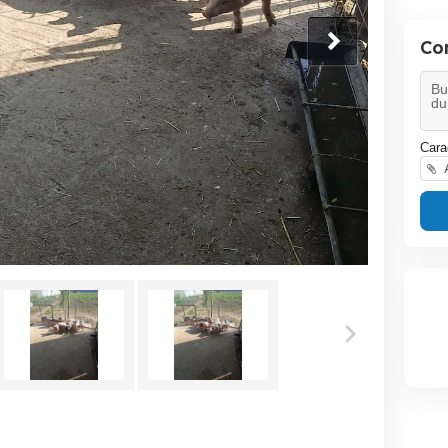
Co
Cara
A