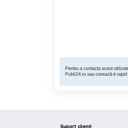
Vând purcei 450 bucata
Ghiroda
450 RON
Pentru a contacta acest utilizato
Publi24.ro sau creează-ți rapid
Suport clienți