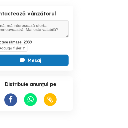
ntactează vânzătorul
ctere rămase:
2939
daugă fișier
?
Mesaj
Distribuie anunțul pe