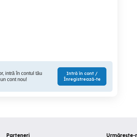
Vând purcei petrean
Vand purcei 6 saptamani
Vând purcei pietrain
mancacosi rasa petreian
b
cu duroc
Denta
Checea
1 RON
700 RON
65
r, intră în contul tău
Intră în cont /
Înregistrează-te
 un cont nou!
Parteneri
Urmărește-