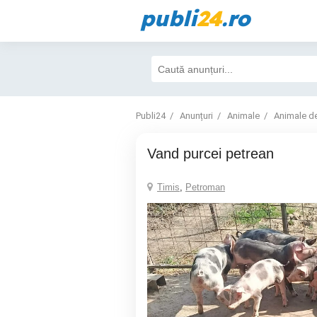
publi
24
.ro
Publi24
Anunțuri
Animale
Animale d
Vand purcei petrean
Timis
,
Petroman