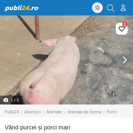
publi
24
.ro
2
1
/ 5
Publi24
Anunțuri
Animale
Animale de ferma
Porci
Vând purcei și porci mari