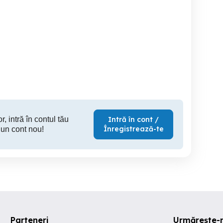
vand purcei
Vând șoldani
vând soldani. porci de
casă dif
Savastreni
Prejmer
Samb
800 RON
1,150 RON
9
r, intră în contul tău
Intră în cont /
Înregistrează-te
 un cont nou!
Parteneri
Urmărește-