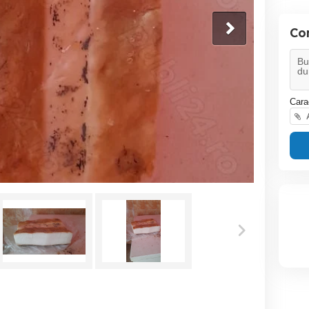
Co
Cara
A