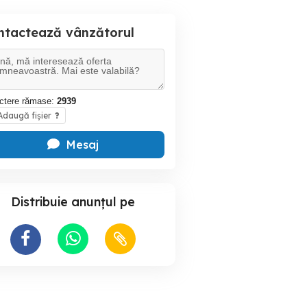
ntactează vânzătorul
ctere rămase:
2939
daugă fișier
?
Mesaj
Distribuie anunțul pe