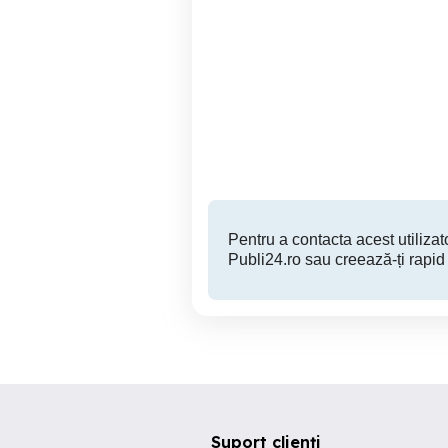
Purcei rasa de carne ,
porci 25 kg
Satu Nou
430 RON
Pentru a contacta acest utilizato
Publi24.ro sau creează-ți rapid
Suport clienți