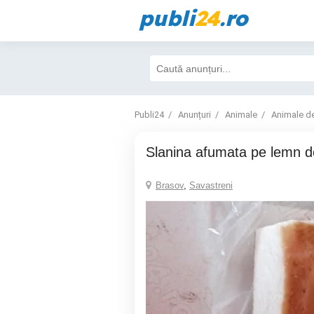
publi
24
.ro
Publi24
Anunțuri
Animale
Animale d
Slanina afumata pe lemn d
Brasov
,
Savastreni