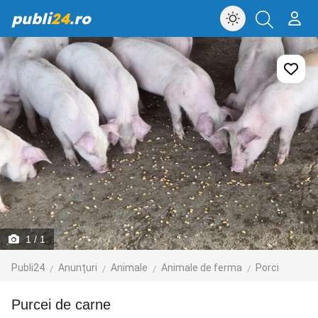
publi
24
.ro
1
/ 1
Publi24
Anunțuri
Animale
Animale de ferma
Porci
Purcei de carne