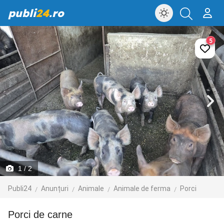
publi
24
.ro
5
1
/ 2
Publi24
Anunțuri
Animale
Animale de ferma
Porci
Porci de carne