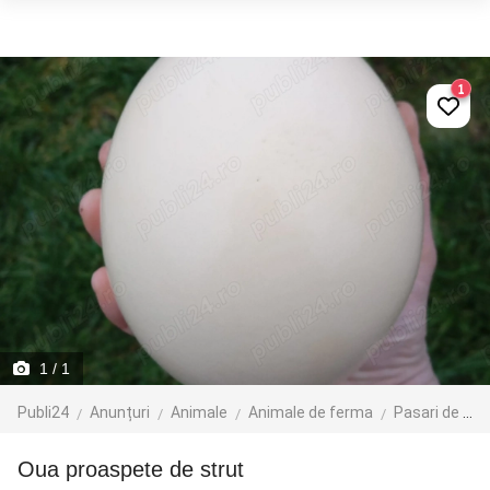
1
1
/ 1
Publi24
Anunțuri
Animale
Animale de ferma
Pasari de ferma
Oua proaspete de strut