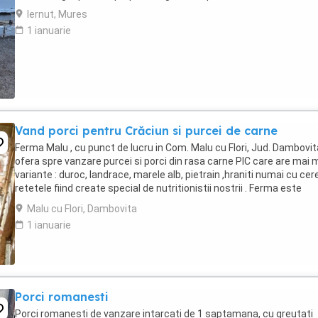
Iernut, Mures
1 ianuarie
Vand porci pentru Crăciun si purcei de carne
Ferma Malu , cu punct de lucru in Com. Malu cu Flori, Jud. Dambovita
ofera spre vanzare purcei si porci din rasa carne PIC care are mai 
variante : duroc, landrace, marele alb, pietrain ,hraniti numai cu cere
retetele fiind create special de nutritionistii nostrii . Ferma este
autorizata ...
Malu cu Flori, Dambovita
1 ianuarie
Porci romanesti
Porci romanesti de vanzare intarcati de 1 saptamana, cu greutati