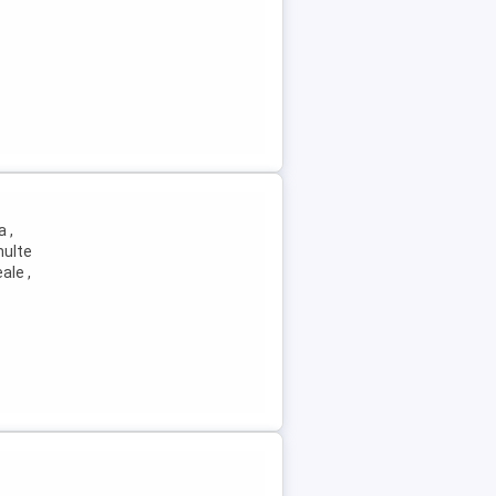
 ,
multe
ale ,