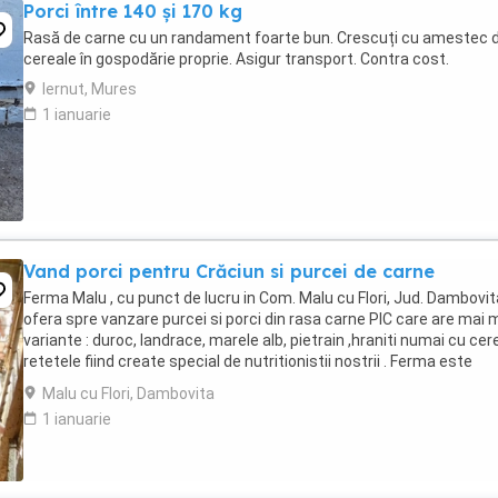
Porci între 140 și 170 kg
Rasă de carne cu un randament foarte bun. Crescuți cu amestec 
cereale în gospodărie proprie. Asigur transport. Contra cost.
Iernut, Mures
1 ianuarie
Vand porci pentru Crăciun si purcei de carne
Ferma Malu , cu punct de lucru in Com. Malu cu Flori, Jud. Dambovita
ofera spre vanzare purcei si porci din rasa carne PIC care are mai 
variante : duroc, landrace, marele alb, pietrain ,hraniti numai cu cere
retetele fiind create special de nutritionistii nostrii . Ferma este
autorizata ...
Malu cu Flori, Dambovita
1 ianuarie