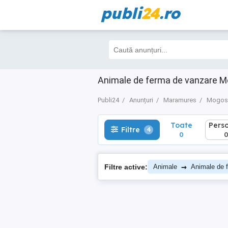
publi
24
.ro
Toate
Perso
Filtre
4
0
0
Animale de ferma de vanzare M
Publi24
Anunțuri
Maramures
Mogose
Toate
Pers
Filtre
4
0
→
Filtre active:
Animale
Animale de 