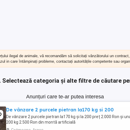
erțului ilegal de animale, vă recomandăm să
solicitați vânzătorului un contract
cazul in care întâmpinați probleme, contactați autoritățile competente sau organi
.
Selectează categoria și alte filtre de căutare pe
Anunțuri care te-ar putea interesa
De vânzare 2 purcele pietran la170 kg si 200
De vânzare 2 purcele pietran la170 kg și la 200 preț 2.000 Ron și una
200 kg 2.500 Ron din montă artificială