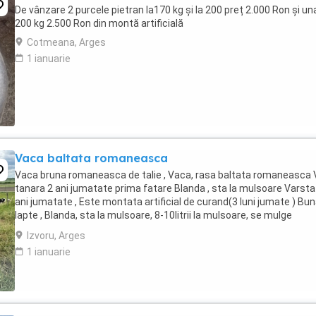
De vânzare 2 purcele pietran la170 kg și la 200 preț 2.000 Ron și una
200 kg 2.500 Ron din montă artificială
Cotmeana, Arges
1 ianuarie
Vaca baltata romaneasca
Vaca bruna romaneasca de talie , Vaca, rasa baltata romaneasca
tanara 2 ani jumatate prima fatare Blanda , sta la mulsoare Varsta
ani jumatate , Este montata artificial de curand(3 luni jumate ) Bu
lapte , Blanda, sta la mulsoare, 8-10litrii la mulsoare, se mulge
dimineata si seara Pentru ...
Izvoru, Arges
1 ianuarie