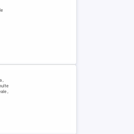
de
 ,
multe
ale ,