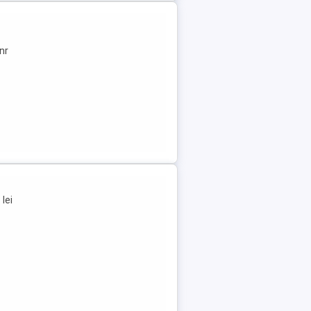
nr
lei