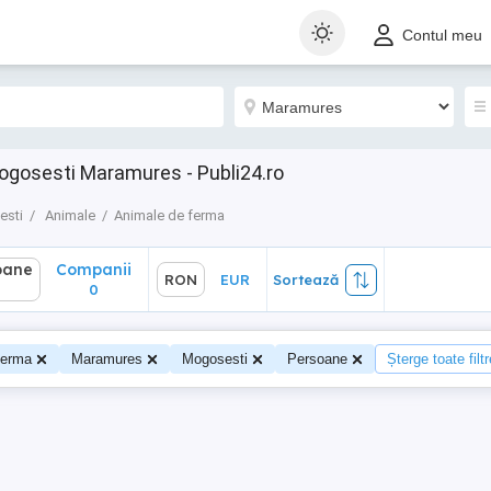
ane
Companii
RON
EUR
Sortează
Contul meu
0
ogosesti Maramures - Publi24.ro
sti
Animale
Animale de ferma
oane
Companii
RON
EUR
Sortează
0
0
ferma
Maramures
Mogosesti
Persoane
Șterge toate filtr