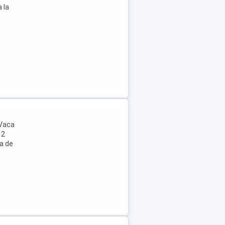
 la
 Vaca
 2
na de