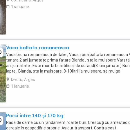
Cotmeana, Arges
1 ianuarie
Vaca baltata romaneasca
Vaca bruna romaneasca de talie , Vaca, rasa baltata romaneasca
tanara 2 ani jumatate prima fatare Blanda , sta la mulsoare Varsta
ani jumatate , Este montata artificial de curand(3 luni jumate ) Bu
lapte , Blanda, sta la mulsoare, 8-10litrii la mulsoare, se mulge
dimineata si seara Pentru ...
Izvoru, Arges
1 ianuarie
Porci între 140 și 170 kg
Rasă de carne cu un randament foarte bun. Crescuți cu amestec 
cereale în gospodărie proprie. Asigur transport. Contra cost.