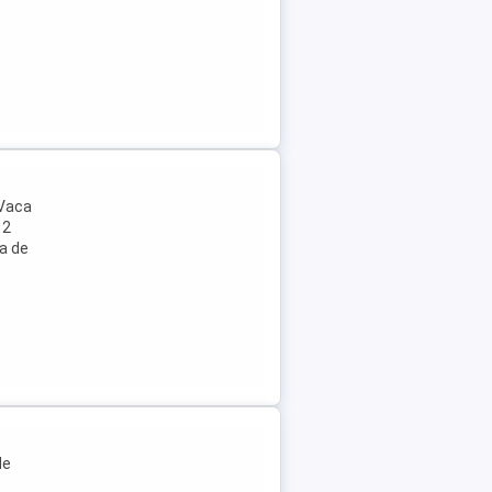
 Vaca
 2
na de
de